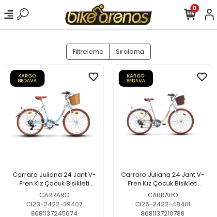
0
Filtreleme
Sıralama
KARGO
KARGO
BEDAVA
BEDAVA
Carraro Juliana 24 Jant V-
Carraro Juliana 24 Jant V-
Fren Kız Çocuk Bisikleti
Fren Kız Çocuk Bisikleti
Beyaz-Turkuaz-Kahverengi
Beyaz-Bej-Kahverengi
CARRARO
CARRARO
CI23-2422-39407
CI26-2422-48401
8681137245674
8681137210788