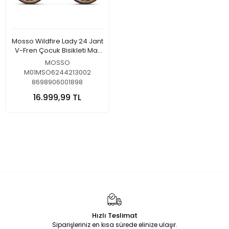
Mosso Wildfire Lady 24 Jant
V-Fren Çocuk Bisikleti Mat
Antrasit
MOSSO
M01MSO6244213002
8698906001898
16.999,99 TL
Hızlı Teslimat
Siparişleriniz en kısa sürede elinize ulaşır.