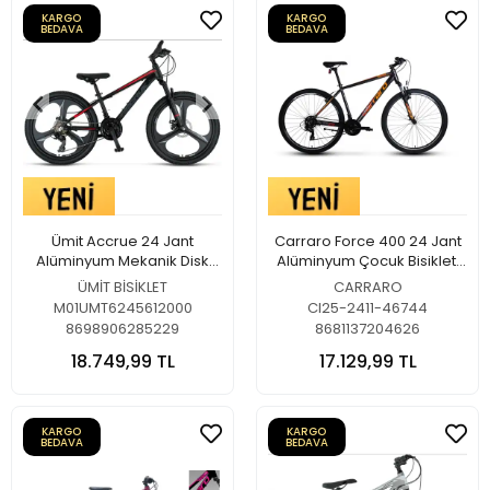
KARGO
KARGO
BEDAVA
BEDAVA
Ümit Accrue 24 Jant
Carraro Force 400 24 Jant
Alüminyum Mekanik Disk
Alüminyum Çocuk Bisikleti
Fren Çocuk Bisikleti (Muhtelif
Antrasit-Turuncu-Beyaz
ÜMİT BİSİKLET
CARRARO
Renk)
M01UMT6245612000
CI25-2411-46744
8698906285229
8681137204626
18.749,99 TL
17.129,99 TL
KARGO
KARGO
BEDAVA
BEDAVA