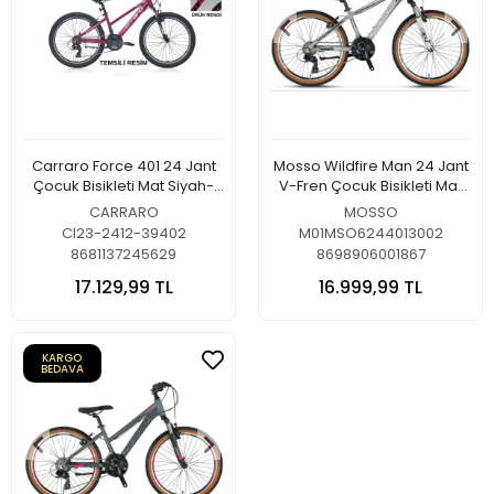
Carraro Force 401 24 Jant
Mosso Wildfire Man 24 Jant
Çocuk Bisikleti Mat Siyah-
V-Fren Çocuk Bisikleti Mat
Fuşya-Beyaz
Gri
CARRARO
MOSSO
CI23-2412-39402
M01MSO6244013002
8681137245629
8698906001867
17.129,99 TL
16.999,99 TL
KARGO
BEDAVA