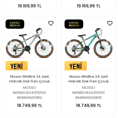
19.169,99 TL
19.169,99 TL
KARGO
KARGO
BEDAVA
BEDAVA
Mosso Wildfire 24 Jant
Mosso Wildfire 24 Jant
Hidrolik Disk Fren Çocuk
Hidrolik Disk Fren Çocuk
Bisikleti Mat Gri
Bisikleti Mat Yeşil
MOSSO
MOSSO
M01MSO6243113002
M01MSO6243113001
8698906001812
8698906001805
18.749,99 TL
18.749,99 TL