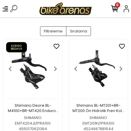
0
Filtreleme
Sıralama
KARGO
BEDAVA
Shimano Deore BL-
Shimano BL-MT201+BR-
M4100+BR-MT420 Enduro-
MT200 Ön Hidrolik Fren Kolu
Trail Ön Hidrolik Disk Fren
Seti
SHIMANO
SHIMANO
Seti
EMT4204JLFPRA100
EMT201KLFPRA100
4550170621384
4524667881544