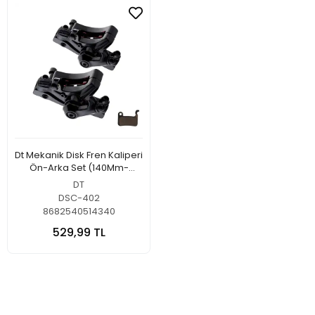
Dt Mekanik Disk Fren Kaliperi
Ön-Arka Set (140Mm-
160Mm)
DT
DSC-402
8682540514340
529,99 TL