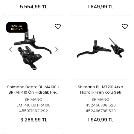
5.554,99 TL
1.849,99 TL
KARGO
BEDAVA
Shimano Deore BL-M4100 +
Shimano BL-MT201 Arka
BR-MT410 Ön Hidrolik Fren
Hidrolik Fren Kolu Seti
Seti
SHIMANO
SHIMANO
EMT4101JLFPRA100
4524667881520
4550170621292
4524667881520
3.289,99 TL
1.949,99 TL