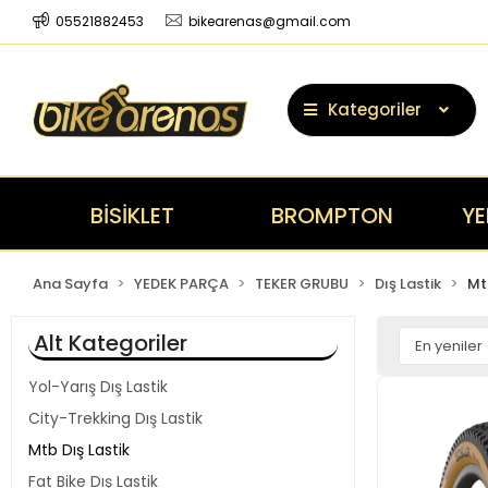
05521882453
bikearenas@gmail.com
Kategoriler
BİSİKLET
BROMPTON
YE
Ana Sayfa
YEDEK PARÇA
TEKER GRUBU
Dış Lastik
Mt
Alt Kategoriler
Yol-Yarış Dış Lastik
City-Trekking Dış Lastik
Mtb Dış Lastik
Fat Bike Dış Lastik