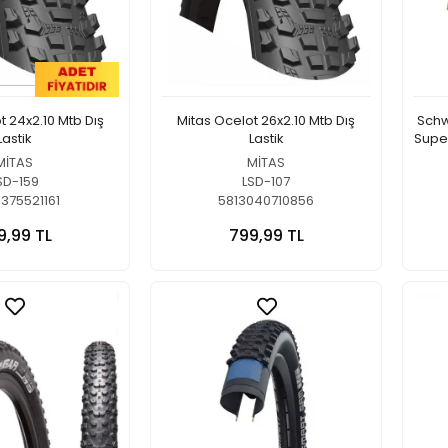
t 24x2.10 Mtb Dış
Mitas Ocelot 26x2.10 Mtb Dış
Schw
Lastik
Lastik
Super
MİTAS
MİTAS
SD-159
LSD-107
375521161
5813040710856
9,99 TL
799,99 TL