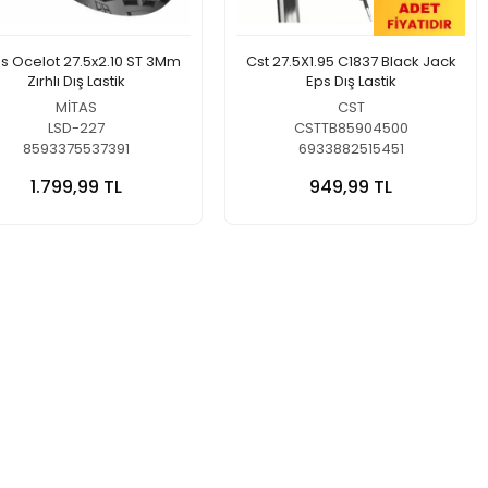
as Ocelot 27.5x2.10 ST 3Mm
Cst 27.5X1.95 C1837 Black Jack
Zırhlı Dış Lastik
Eps Dış Lastik
MİTAS
CST
LSD-227
CSTTB85904500
8593375537391
6933882515451
1.799,99 TL
949,99 TL