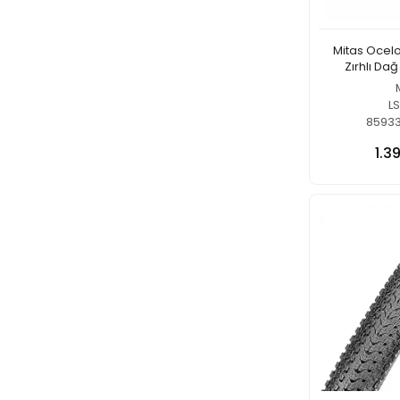
Mitas Ocelo
Zırhlı Dağ 
L
8593
1.3