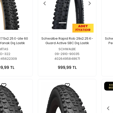
27.5x2.25 E-Lite 60
Schwalbe Rapid Rob 29x2.25 K-
Schw
Yanak Dış Lastik
Guard Active SBC Dış Lastik
Pe
MİTAS
SCHWALBE
SD-322
09-2910-90035
245622309
4026495848671
99,99 TL
999,99 TL
K
BE