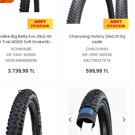
albe Big Betty Evo 29x2.40
Chaoyang Victory 29x2.10 Dış
 Trail ADDIX Soft SnakeSkin
Lastik
TLE Dış Lastik
SCHWALBE
CHAOYANG
09-2910-90060
09-2910-90039
4026495880596
6927116127374
3.739,99 TL
599,99 TL