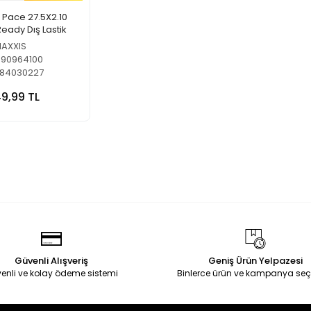
 Pace 27.5X2.10
eady Dış Lastik
AXXIS
90964100
784030227
49,99 TL
Güvenli Alışveriş
Geniş Ürün Yelpazesi
enli ve kolay ödeme sistemi
Binlerce ürün ve kampanya seç