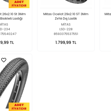
t 26x2.10 St 3Mm
Mitas Ocelot 29x2.10 ST 3Mm
Mit
Bisikleti Lastiği
Zırhlı Dış Lastik
MİTAS
MİTAS
SD-234
LSD-228
375540247
8593375537551
99,99 TL
1.799,99 TL