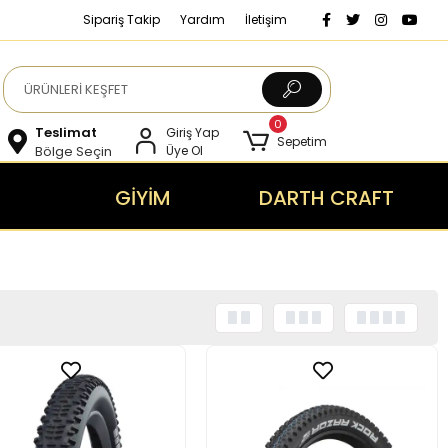
Sipariş Takip
Yardım
İletişim
0
Teslimat
Giriş Yap
Sepetim
Bölge Seçin
Üye Ol
GİYİM
DARTH CRAFT