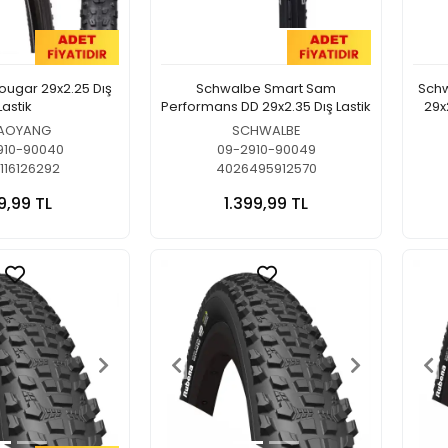
ugar 29x2.25 Dış
Schwalbe Smart Sam
Sch
Lastik
Performans DD 29x2.35 Dış Lastik
29x2
AOYANG
SCHWALBE
910-90040
09-2910-90049
116126292
4026495912570
9,99 TL
1.399,99 TL