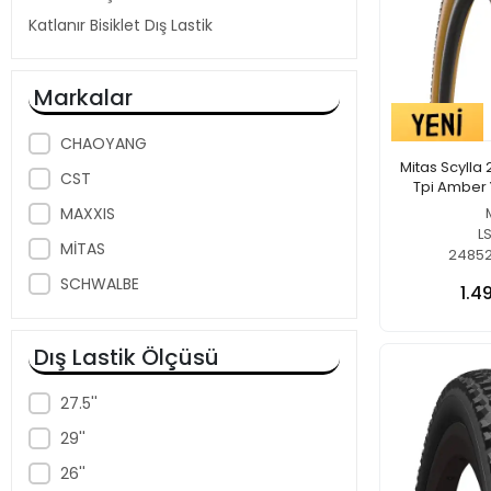
Katlanır Bisiklet Dış Lastik
Markalar
CHAOYANG
Mitas Scylla 
CST
Tpi Amber 
MAXXIS
L
MİTAS
2485
SCHWALBE
1.4
Dış Lastik Ölçüsü
27.5''
29''
26''