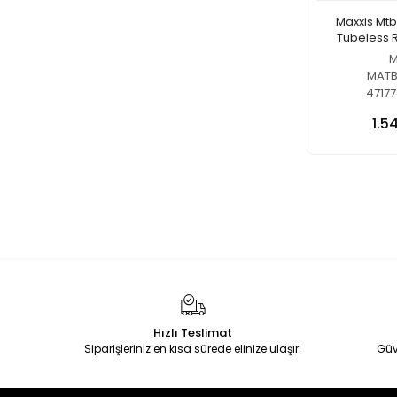
Maxxis Mtb
Tubeless R
M
MATB
4717
1.5
Hızlı Teslimat
Siparişleriniz en kısa sürede elinize ulaşır.
Güv