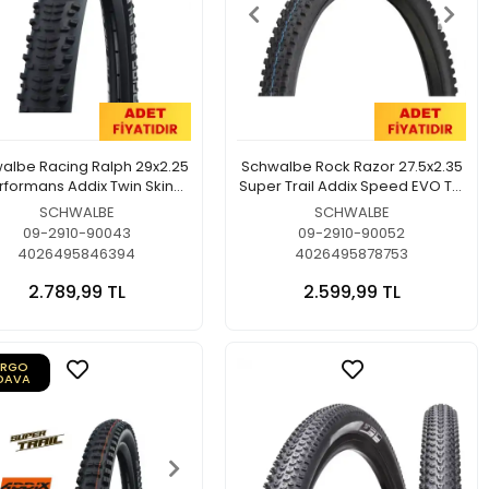
albe Racing Ralph 29x2.25
Schwalbe Rock Razor 27.5x2.35
rformans Addix Twin Skin
Super Trail Addix Speed EVO TLE
Katlanır Dış Lastik
Katlanır Dış Lastik
SCHWALBE
SCHWALBE
09-2910-90043
09-2910-90052
4026495846394
4026495878753
2.789,99 TL
2.599,99 TL
ARGO
DAVA