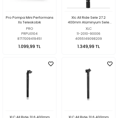
Pro Pompa Mini Performans
Xlc All Ride Sele 27.2
Xs Teleskobik
400mm Alüminyum Sele
Borusu
PRO
XLC
PRPU0104
11-2010-90006
8717009419451
4055149098209
1.099,99 TL
1.349,99 TL
XLC All Ride 31.6 400mm
XLC All Ride 31.6 400mm