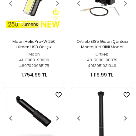
Moon Helix Pro-W 250
Ortlieb E185 Gidon Çantası
Lümen USB Ön Işık
Montaj Kiti Kilitli Model
Moon
Ortlieb
41-3000-90006
40-7000-90079
4897029985175
4013051031349
1.754,99 TL
1.119,99 TL