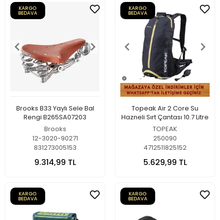
KARGO
KARGO
BEDAVA
BEDAVA
Brooks B33 Yaylı Sele Bal
Topeak Air 2 Core Su
Rengi B265SA07203
Hazneli Sırt Çantası 10.7 Litre
Brooks
TOPEAK
12-3020-90271
250090
831273005153
4712511825152
9.314,99 TL
5.629,99 TL
KARGO
KARGO
BEDAVA
BEDAVA