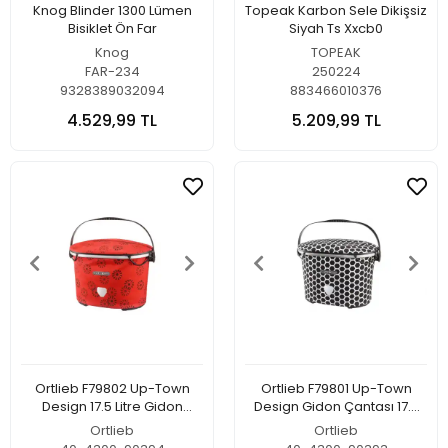
Knog Blinder 1300 Lümen
Topeak Karbon Sele Dikişsiz
Bisiklet Ön Far
Siyah Ts Xxcb0
Knog
TOPEAK
FAR-234
250224
9328389032094
883466010376
4.529,99 TL
5.209,99 TL
Ortlieb F79802 Up-Town
Ortlieb F79801 Up-Town
Design 17.5 Litre Gidon
Design Gidon Çantası 17.5
Çantası Kırmızı Çiçek Rengi
Litre Bal Peteği-Beyaz
Ortlieb
Ortlieb