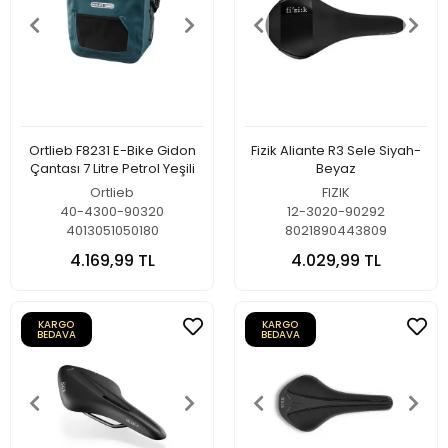
Ortlieb F8231 E-Bike Gidon
Fizik Aliante R3 Sele Siyah-
Çantası 7 Litre Petrol Yeşili
Beyaz
Ortlieb
FIZIK
40-4300-90320
12-3020-90292
4013051050180
8021890443809
4.169,99 TL
4.029,99 TL
KARGO
KARGO
BEDAVA
BEDAVA