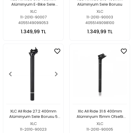
Alüminyum E-Bike Sele
Alüminyum Sele Borusu
Borusu
XLC
XLC
11-2010-90007
11-2010-90003
4055149099053
4055149098100
1.349,99 TL
1.349,99 TL
XLC All Ride 27.2 400mm
Xlc All Ride 31.6 400mm
Alüminyum Sele Borusu 5
Alüminyum 15mm Ofsetli
mm Offset
Sele Borusu
XLC
XLC
11-2010-90023
11-2010-90005