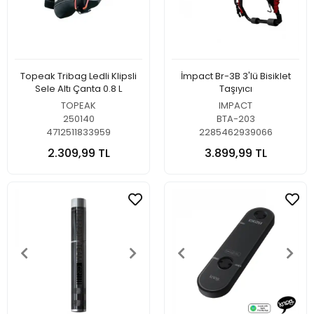
Topeak Tribag Ledli Klipsli
İmpact Br-3B 3'lü Bisiklet
Sele Altı Çanta 0.8 L
Taşıyıcı
TOPEAK
IMPACT
250140
BTA-203
4712511833959
2285462939066
2.309,99 TL
3.899,99 TL