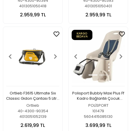
40-4300-90394
40-4300-90393
4013051050418
4013051050401
2.959,99 TL
2.959,99 TL
KARGO
BEDAVA
Ortlieb F3615 Ultimate Six
Polisport Bubbly Maxi Plus Ff
Classic Gidon Çantası 5 Litre
Kadro Bağlantılı Çocuk
Sarı-Siyah
Taşıyıcı Krem-Mavi
Ortlieb
POLİSPORT
40-4300-90354
101479
4013051052139
5604415085130
2.619,99 TL
3.699,99 TL