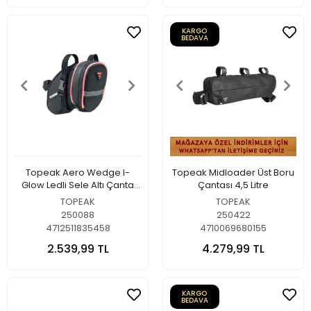
KARGO
BEDAVA
Topeak Aero Wedge I-
Topeak Midloader Üst Boru
Glow Ledli Sele Altı Çanta
Çantası 4,5 Litre
0.7 L
TOPEAK
TOPEAK
250088
250422
4712511835458
4710069680155
2.539,99 TL
4.279,99 TL
KARGO
BEDAVA