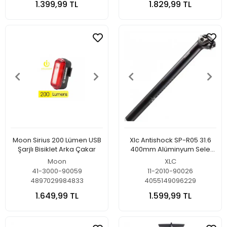
1.399,99 TL
1.829,99 TL
Moon Sirius 200 Lümen USB
Xlc Antishock SP-R05 31.6
Şarjlı Bisiklet Arka Çakar
400mm Alüminyum Sele
Borusu
Moon
XLC
41-3000-90059
11-2010-90026
4897029984833
4055149096229
1.649,99 TL
1.599,99 TL