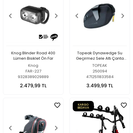
Knog Blinder Road 400
Topeak Dynawedge Su
Lümen Bisiklet Ön Far
Geçirmez Sele Altı Çanta
0.8L
Knog
TOPEAK
FAR-227
250094
9328389029889
4712511833584
2.479,99 TL
3.499,99 TL
KARGO
BEDAVA