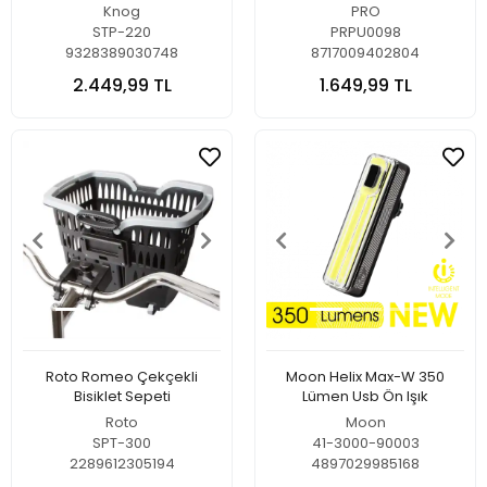
Mod
Knog
PRO
STP-220
PRPU0098
9328389030748
8717009402804
2.449,99 TL
1.649,99 TL
Roto Romeo Çekçekli
Moon Helix Max-W 350
Bisiklet Sepeti
Lümen Usb Ön Işık
Roto
Moon
SPT-300
41-3000-90003
2289612305194
4897029985168