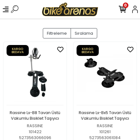
0
Filtreleme
Sıralama
KARGO
KARGO
BEDAVA
BEDAVA
Rassine Lx-B8 Tavan Üstü
Rassine Lx-Bx5 Tavan Üstü
Vakumlu Bisiklet Taşıyıcı
Vakumlu Bisiklet Taşıyıcı
RASSINE
RASSINE
101422
101261
5273563066096
5273563061084