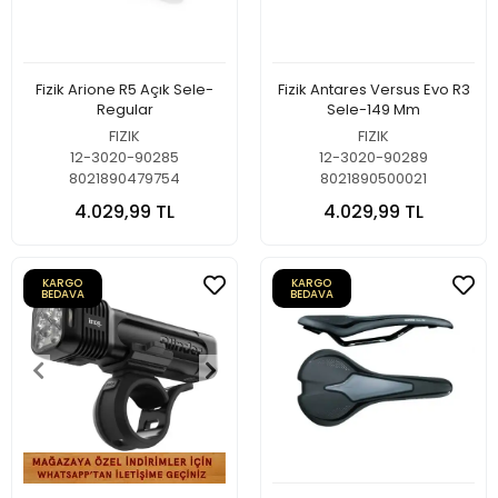
Fizik Arione R5 Açık Sele-
Fizik Antares Versus Evo R3
Regular
Sele-149 Mm
FIZIK
FIZIK
12-3020-90285
12-3020-90289
8021890479754
8021890500021
4.029,99 TL
4.029,99 TL
KARGO
KARGO
BEDAVA
BEDAVA