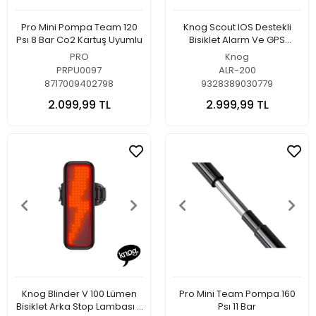
Pro Mini Pompa Team 120
Knog Scout IOS Destekli
Psı 8 Bar Co2 Kartuş Uyumlu
Bisiklet Alarm Ve GPS
Sistemi
PRO
Knog
PRPU0097
ALR-200
8717009402798
9328389030779
2.099,99 TL
2.999,99 TL
Knog Blinder V 100 Lümen
Pro Mini Team Pompa 160
Bisiklet Arka Stop Lambası 8
Psı 11 Bar