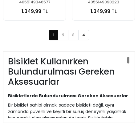
4055149346577
4055149098223
1.349,99 TL
1.349,99 TL
1
2
3
4
Bisiklet Kullanırken
Bulundurulması Gereken
Aksesuarlar
Bisikletlerde Bulundurulması Gereken Aksesuarlar
Bir bisiklet sahibi olmak, sadece bisikleti değil, aynı
zamanda güvenli ve keyifli bir sürüş deneyimi yaşamak
için gerekli olan aksesuarları da içerir. Bisikletinizin
performansını artırmak, güvenliğinizi sağlamak ve sürüş
keyfinizi maksimize etmek için doğru aksesuarları
seçmek önemlidir. Bu blog yazısında, bisiklet sahiplerinin