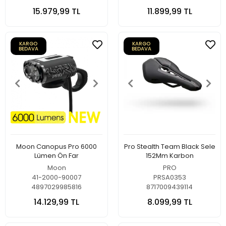
15.979,99 TL
11.899,99 TL
KARGO
KARGO
BEDAVA
BEDAVA
Moon Canopus Pro 6000
Pro Stealth Team Black Sele
Lümen Ön Far
152Mm Karbon
Moon
PRO
41-2000-90007
PRSA0353
4897029985816
8717009439114
14.129,99 TL
8.099,99 TL