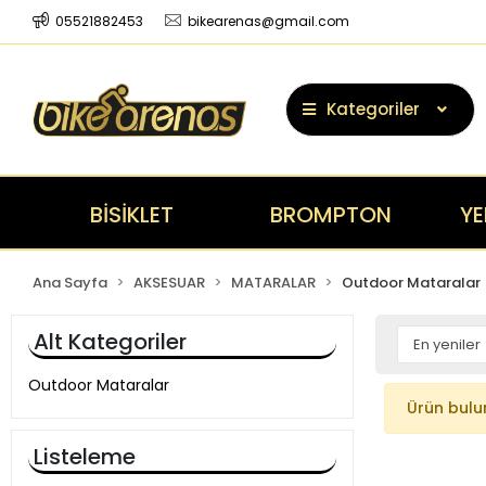
05521882453
bikearenas@gmail.com
Kategoriler
BİSİKLET
BROMPTON
YE
Ana Sayfa
AKSESUAR
MATARALAR
Outdoor Mataralar
Alt Kategoriler
Outdoor Mataralar
Ürün bul
Listeleme