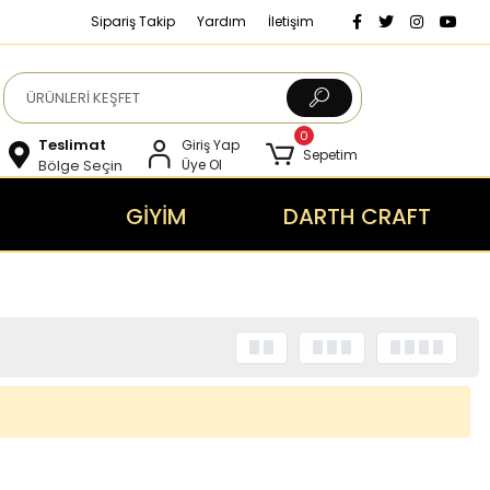
Sipariş Takip
Yardım
İletişim
0
Teslimat
Giriş Yap
Sepetim
Bölge Seçin
Üye Ol
GİYİM
DARTH CRAFT