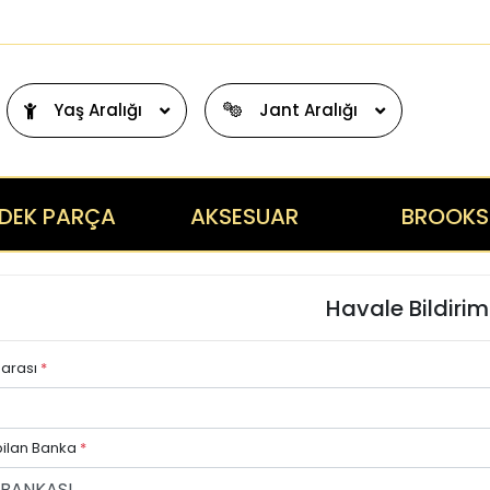
Yaş Aralığı
Jant Aralığı
DEK PARÇA
AKSESUAR
BROOKS
Havale Bildiriml
marası
*
ilan Banka
*