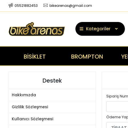
05521882453
bikearenas@gmail.com
Kategoriler
BİSİKLET
BROMPTON
YE
Destek
Hakkımızda
Sipariş Nu
Gizlilik Sözleşmesi
Ödeme Yap
Kullanıcı Sözleşmesi