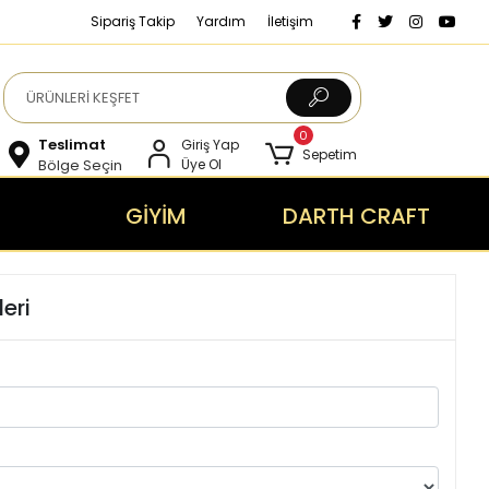
Sipariş Takip
Yardım
İletişim
0
Teslimat
Giriş Yap
Sepetim
Bölge Seçin
Üye Ol
GİYİM
DARTH CRAFT
eri