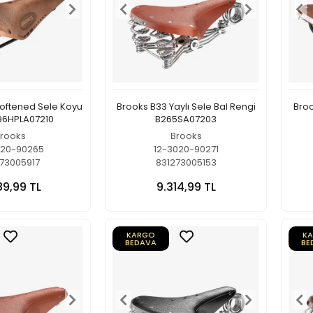
Softened Sele Koyu
Brooks B33 Yaylı Sele Bal Rengi
Broo
96HPLA07210
B265SA07203
rooks
Brooks
020-90265
12-3020-90271
73005917
831273005153
89,99 TL
9.314,99 TL
KARGO
K
BEDAVA
BE