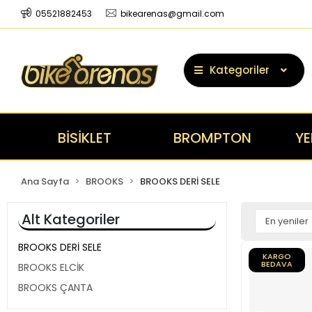
05521882453
bikearenas@gmail.com
Kategoriler
BİSİKLET
BROMPTON
YE
Ana Sayfa
BROOKS
BROOKS DERİ SELE
Alt Kategoriler
BROOKS DERİ SELE
KARGO
BEDAVA
BROOKS ELCİK
BROOKS ÇANTA