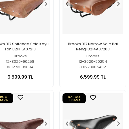
ks B17 Softened Sele Koyu
Brooks B17 Narrow Sele Bal
Tan B211PLA07210
Rengi B214A07203
Brooks
Brooks
12-3020-90258
12-3020-90254
831273005894
831273006402
6.599,99 TL
6.599,99 TL
ARGO
KARGO
DAVA
BEDAVA