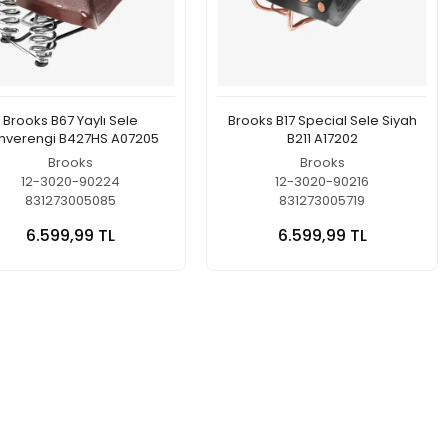
Brooks B67 Yaylı Sele
Brooks B17 Special Sele Siyah
hverengi B427HS A07205
B211 A17202
Brooks
Brooks
12-3020-90224
12-3020-90216
831273005085
831273005719
6.599,99 TL
6.599,99 TL