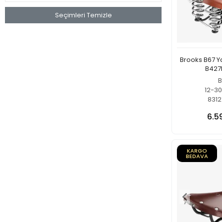
Seçimleri Temizle
Brooks B67 Ya
B427
B
12-3
8312
6.5
KARGO
BEDAVA