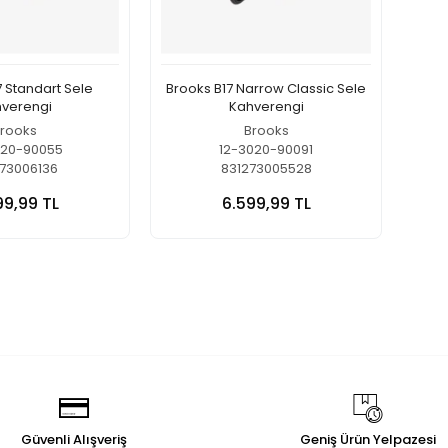
7 Standart Sele
Brooks B17 Narrow Classic Sele
verengi
Kahverengi
rooks
Brooks
020-90055
12-3020-90091
73006136
831273005528
99,99 TL
6.599,99 TL
Güvenli Alışveriş
Geniş Ürün Yelpazesi