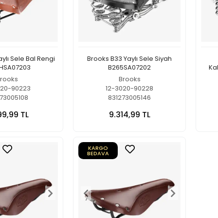
ylı Sele Bal Rengi
Brooks B33 Yaylı Sele Siyah
HSA07203
B265SA07202
Ka
rooks
Brooks
020-90223
12-3020-90228
73005108
831273005146
99,99 TL
9.314,99 TL
KARGO
BEDAVA