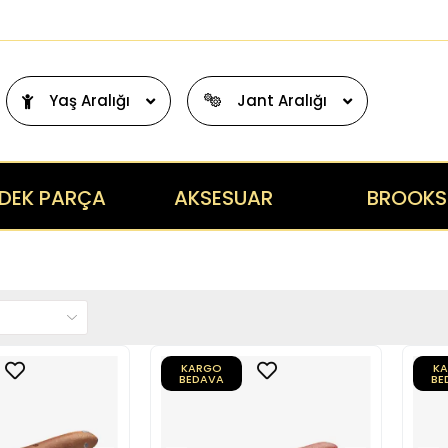
Yaş Aralığı
Jant Aralığı
DEK PARÇA
AKSESUAR
BROOKS
KARGO
K
BEDAVA
BE