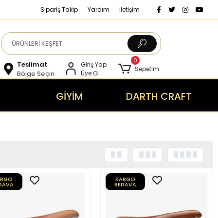
Sipariş Takip
Yardım
İletişim
0
Teslimat
Giriş Yap
Sepetim
Bölge Seçin
Üye Ol
GİYİM
DARTH CRAFT
ARGO
KARGO
DAVA
BEDAVA