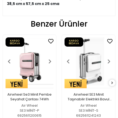
38,5 cm x 57,5 ​​cm x 25 cma
Benzer Ürünler
KARGO
KARGO
BEDAVA
BEDAVA
Airwheel Se3 Minit Pembe
Airwheel SE3 Minit
Seyahat Çantası 74Wh
Taşınabilir Elektrikli Bavul
Scooter Gümüş
Air Wheel
Air Wheel
SE3 MİNİT-P
SE3 MİNİT-S
6925611200615
6925611241243