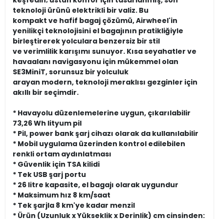
keşfedin; üstün konfor için tasarlanmış, son
teknoloji ürünü elektrikli bir valiz. Bu
kompakt ve hafif bagaj çözümü, Airwheel'in
yenilikçi teknolojisini el bagajının pratikliğiyle
birleştirerek yolculara benzersiz bir stil
ve verimlilik karışımı sunuyor. Kısa seyahatler ve
havaalanı navigasyonu için mükemmel olan
SE3MiniT, sorunsuz bir yolculuk
arayan modern, teknoloji meraklısı gezginler için
akıllı bir seçimdir.
* Havayolu düzenlemelerine uygun, çıkarılabilir
73,26 Wh lityum pil
* Pil, power bank şarj cihazı olarak da kullanılabilir
* Mobil uygulama üzerinden kontrol edilebilen
renkli ortam aydınlatması
* Güvenlik için TSA kilidi
* Tek USB şarj portu
* 26 litre kapasite, el bagajı olarak uygundur
* Maksimum hız 8 km/saat
* Tek şarjla 8 km'ye kadar menzil
* Ürün (Uzunluk x Yükseklik x Derinlik) cm cinsinden: