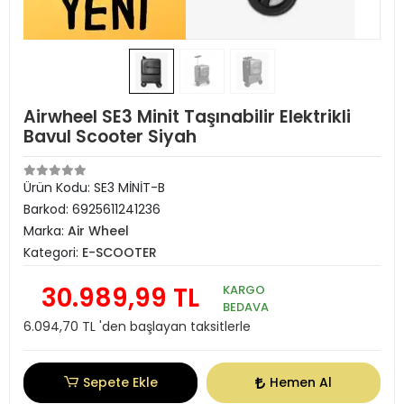
Airwheel SE3 Minit Taşınabilir Elektrikli
Bavul Scooter Siyah
Ürün Kodu:
SE3 MİNİT-B
Barkod:
6925611241236
Marka:
Air Wheel
Kategori:
E-SCOOTER
30.989,99 TL
KARGO
BEDAVA
6.094,70 TL 'den başlayan taksitlerle
Sepete Ekle
Hemen Al