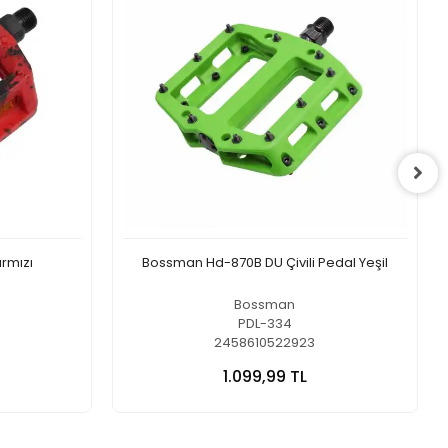
ırmızı
Bossman Hd-870B DU Çivili Pedal Yeşil
Bossman
PDL-334
2458610522923
1.099,99 TL