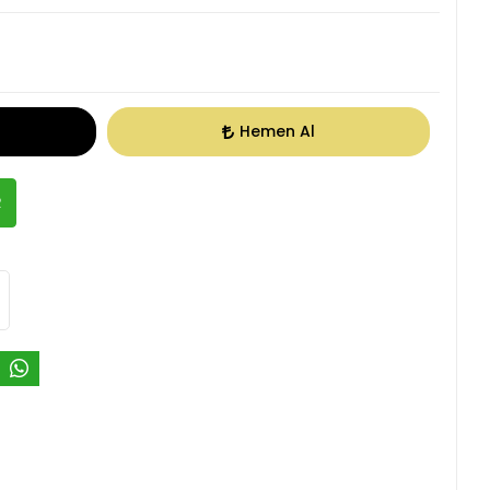
Hemen Al
R