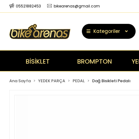
05521882453
bikearenas@gmail.com
Kategoriler
BİSİKLET
BROMPTON
YE
Ana Sayfa
YEDEK PARÇA
PEDAL
Dağ Bisikleti Pedalı