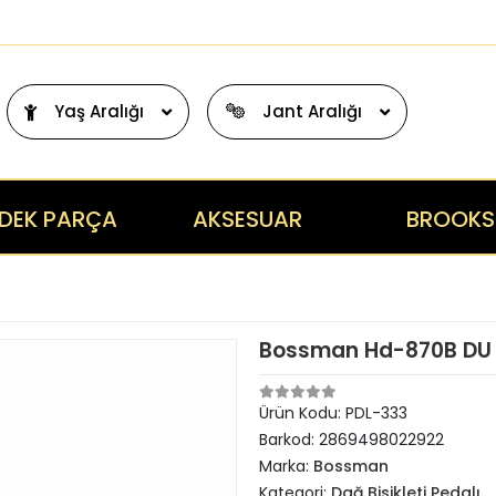
Yaş Aralığı
Jant Aralığı
DEK PARÇA
AKSESUAR
BROOKS
Bossman Hd-870B DU Çi
Ürün Kodu:
PDL-333
Barkod:
2869498022922
Marka:
Bossman
Kategori:
Dağ Bisikleti Pedalı