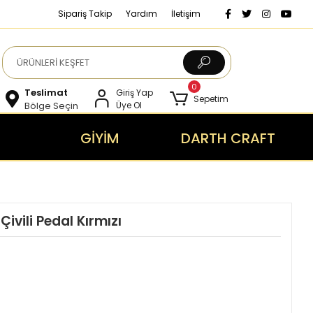
Sipariş Takip
Yardım
İletişim
0
Teslimat
Giriş Yap
Sepetim
Bölge Seçin
Üye Ol
GİYİM
DARTH CRAFT
vili Pedal Kırmızı