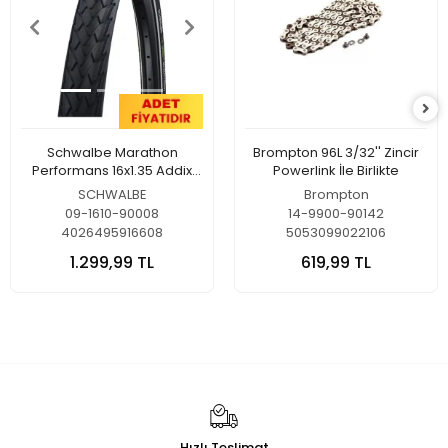
Schwalbe Marathon
Brompton 96L 3/32'' Zincir
Performans 16x1.35 Addix
Powerlink İle Birlikte
Eco Green Guard E-25 Dış
SCHWALBE
Brompton
Lastik
09-1610-90008
14-9900-90142
4026495916608
5053099022106
1.299,99 TL
619,99 TL
Hızlı Teslimat