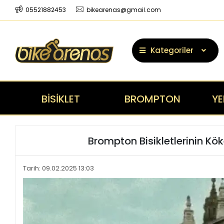
05521882453
bikearenas@gmail.com
Kategoriler
BİSİKLET
BROMPTON
YE
Brompton Bisikletlerinin Kö
Tarih: 09.02.2025 13:03