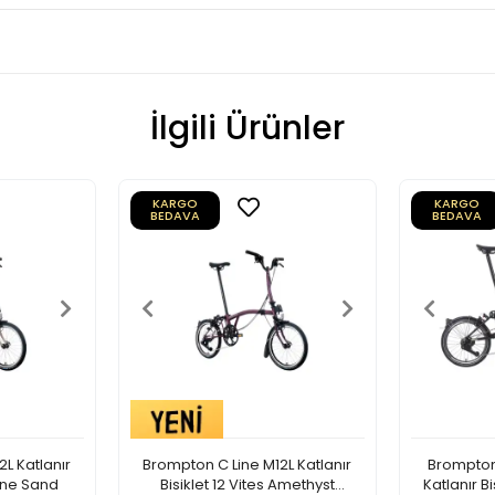
İlgili Ürünler
KARGO
KARGO
BEDAVA
BEDAVA
L Katlanır
Brompton C Line M12L Katlanır
Brompton 
Dune Sand
Bisiklet 12 Vites Amethyst
Katlanır B