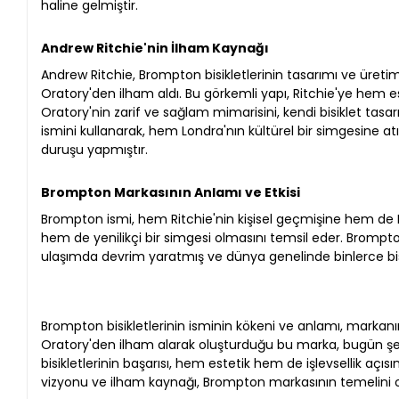
haline gelmiştir.
Andrew Ritchie'nin İlham Kaynağı
Andrew Ritchie, Brompton bisikletlerinin tasarımı ve üreti
Oratory'den ilham aldı. Bu görkemli yapı, Ritchie'ye hem e
Oratory'nin zarif ve sağlam mimarisini, kendi bisiklet tas
ismini kullanarak, hem Londra'nın kültürel bir simgesine a
duruşu yapmıştır.
Brompton Markasının Anlamı ve Etkisi
Brompton ismi, hem Ritchie'nin kişisel geçmişine hem de 
hem de yenilikçi bir simgesi olmasını temsil eder. Brompton bisi
ulaşımda devrim yaratmış ve dünya genelinde binlerce bisik
Brompton bisikletlerinin isminin kökeni ve anlamı, markanın
Oratory'den ilham alarak oluşturduğu bu marka, bugün şehi
bisikletlerinin başarısı, hem estetik hem de işlevsellik a
vizyonu ve ilham kaynağı, Brompton markasının temelini 