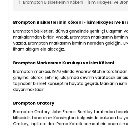
Brompton Bisikletlerinin Kökeni - İsim Hikayesi ve B
Brompton Bisikletlerinin Kökeni - İsim Hikayesi ve 
Brompton bisikletleri, dünya genelinde şehir içi ulaşımın vaz
markalarından biridir. Ancak, Brompton markasının isminin 
yazıda, Brompton markasının isminin nereden geldiğini, B
ilham aldığını ele alacağız.
Brompton Markasının Kuruluşu ve İsim Kökeni
Brompton markası, 1976 yılında Andrew Ritchie tarafından 
girişimci olarak, şehir içi ulaşımda devrim yaratacak bir bi
taşınabilir bisiklet konseptini hayata geçirdi. Markanın ism
dayanmaktadır.
Brompton Oratory
Brompton Oratory, John Francis Bentley tarafından tasarl
kilisesidir. Londra'nın Kensington bölgesinde bulunan bu y
Oratory, İngiltere'deki Roma Katolik cemaatinin önemli merke