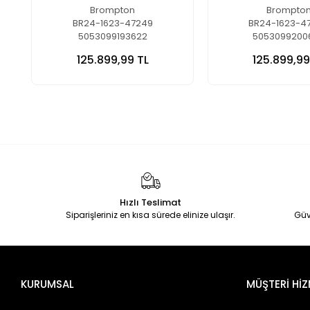
Brompton
Brompto
BR24-1623-47249
BR24-1623-4
5053099193622
5053099200
125.899,99 TL
125.899,99
Hızlı Teslimat
Siparişleriniz en kısa sürede elinize ulaşır.
Güv
KURUMSAL
MÜŞTERİ HİZ