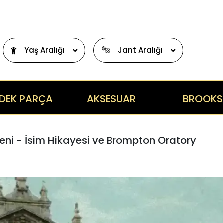
Yaş Aralığı
Jant Aralığı
DEK PARÇA
AKSESUAR
BROOKS
keni - İsim Hikayesi ve Brompton Oratory