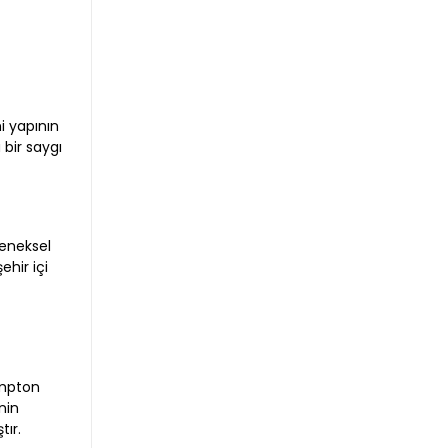
n
i yapının
 bir saygı
leneksel
ehir içi
n
ompton
nin
ır.