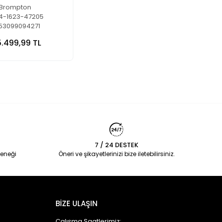
Metallic
Brompton
4-1623-47205
53099094271
5.499,99 TL
7 / 24 DESTEK
eneği
Öneri ve şikayetlerinizi bize iletebilirsiniz.
BİZE ULAŞIN
Çalışma Saatlerimiz;