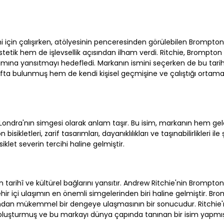
mi için çalışırken, atölyesinin penceresinden görülebilen Brompto
stetik hem de işlevsellik açısından ilham verdi. Ritchie, Brompton
arımına yansıtmayı hedefledi. Markanın ismini seçerken de bu tarih
tıfta bulunmuş hem de kendi kişisel geçmişine ve çalıştığı ortama
Londra'nın simgesi olarak anlam taşır. Bu isim, markanın hem ge
kletleri, zarif tasarımları, dayanıklılıkları ve taşınabilirlikleri ile ş
let severin tercihi haline gelmiştir.
 tarihî ve kültürel bağlarını yansıtır. Andrew Ritchie'nin Brompto
r içi ulaşımın en önemli simgelerinden biri haline gelmiştir. Br
çısından mükemmel bir dengeye ulaşmasının bir sonucudur. Ritchie'
oluşturmuş ve bu markayı dünya çapında tanınan bir isim yapmışt