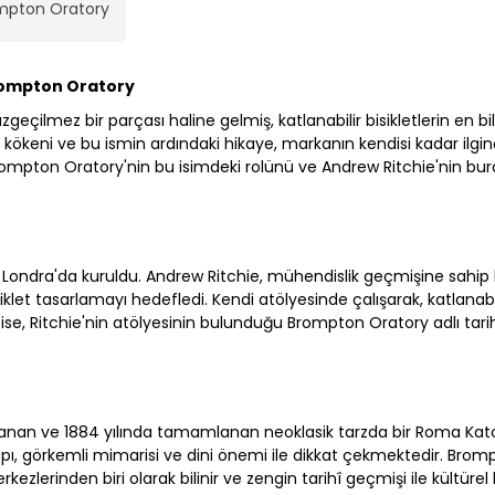
rompton Oratory
Brompton Oratory
geçilmez bir parçası haline gelmiş, katlanabilir bisikletlerin en bi
kökeni ve bu ismin ardındaki hikaye, markanın kendisi kadar ilginç
rompton Oratory'nin bu isimdeki rolünü ve Andrew Ritchie'nin bur
Londra'da kuruldu. Andrew Ritchie, mühendislik geçmişine sahip 
siklet tasarlamayı hedefledi. Kendi atölyesinde çalışarak, katlanabi
i ise, Ritchie'nin atölyesinin bulunduğu Brompton Oratory adlı tari
anan ve 1884 yılında tamamlanan neoklasik tarzda bir Roma Kato
apı, görkemli mimarisi ve dini önemi ile dikkat çekmektedir. Brom
zlerinden biri olarak bilinir ve zengin tarihî geçmişi ile kültürel