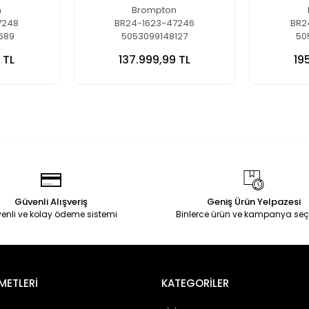
Lacquer
n
Brompton
7248
BR24-1623-47246
BR2
689
5053099148127
50
 TL
137.999,99 TL
19
Güvenli Alışveriş
Geniş Ürün Yelpazesi
enli ve kolay ödeme sistemi
Binlerce ürün ve kampanya seç
METLERİ
KATEGORİLER