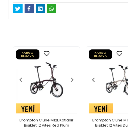
KARGO
KARGO
BEDAVA
BEDAVA
Brompton C Line M12L Katlanır
Brompton C Line M12
Bisiklet 12 Vites Red Plum
Bisiklet 12 Vites 