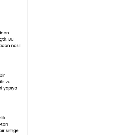
linen
tir. Bu
adan nasıl
bir
lir ve
hi yapıya
lik
pton
 bir simge