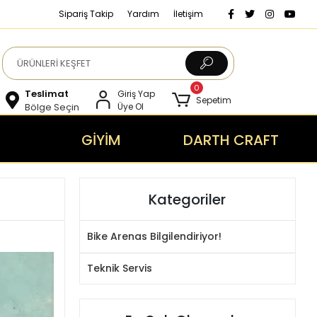
Sipariş Takip
Yardım
İletişim
0
Teslimat
Giriş Yap
Sepetim
Bölge Seçin
Üye Ol
GİYİM
DARTH CRAFT
Kategoriler
Bike Arenas Bilgilendiriyor!
Teknik Servis