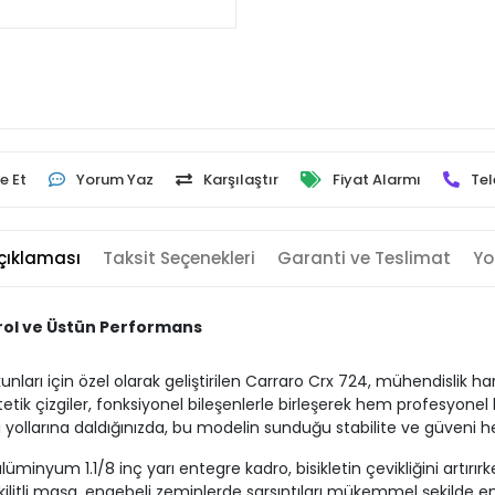
e Et
Yorum Yaz
Karşılaştır
Fiyat Alarmı
Tel
çıklaması
Taksit Seçenekleri
Garanti ve Teslimat
Yo
rol ve Üstün Performans
ları için özel olarak geliştirilen Carraro Crx 724, mühendislik har
etik çizgiler, fonksiyonel bileşenlerle birleşerek hem profesyonel
 yollarına daldığınızda, bu modelin sunduğu stabilite ve güveni h
üminyum 1.1/8 inç yarı entegre kadro, bisikletin çevikliğini artır
tli maşa, engebeli zeminlerde sarsıntıları mükemmel şekilde emerk