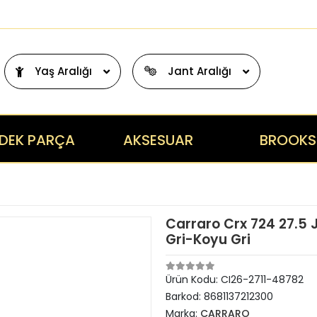
Yaş Aralığı
Jant Aralığı
DEK PARÇA
AKSESUAR
BROOKS
Carraro Crx 724 27.5 
Gri-Koyu Gri
Ürün Kodu:
CI26-2711-48782
Barkod:
8681137212300
Marka:
CARRARO