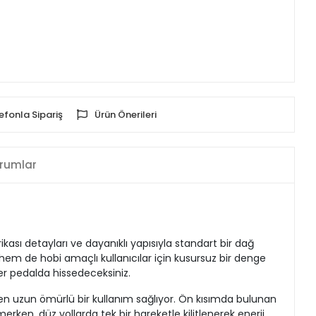
efonla Sipariş
Ürün Önerileri
rumlar
ikası detayları ve dayanıklı yapısıyla standart bir dağ
 hem de hobi amaçlı kullanıcılar için kusursuz bir denge
er pedalda hissedeceksiniz.
ırken uzun ömürlü bir kullanım sağlıyor. Ön kısımda bulunan
en, düz yollarda tek bir hareketle kilitlenerek enerji