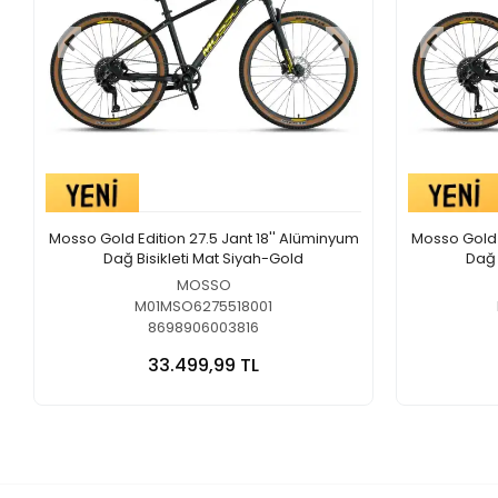
Mosso Gold Edition 27.5 Jant 18'' Alüminyum
Mosso Gold E
Dağ Bisikleti Mat Siyah-Gold
Dağ 
MOSSO
M01MSO6275518001
8698906003816
33.499,99 TL