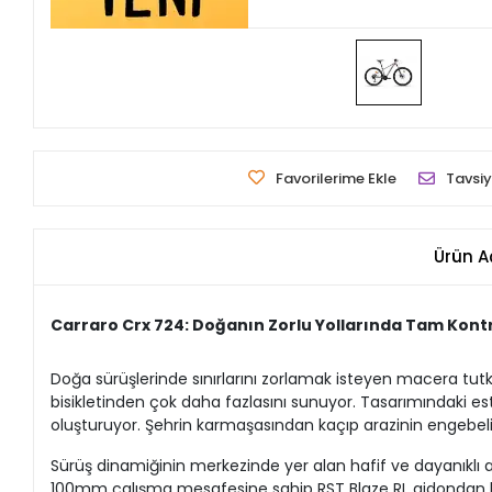
Favorilerime Ekle
Tavsiy
Ürün A
Carraro Crx 724: Doğanın Zorlu Yollarında Tam Kont
Doğa sürüşlerinde sınırlarını zorlamak isteyen macera tutkun
bisikletinden çok daha fazlasını sunuyor. Tasarımındaki est
oluşturuyor. Şehrin karmaşasından kaçıp arazinin engebeli
Sürüş dinamiğinin merkezinde yer alan hafif ve dayanıklı al
100mm çalışma mesafesine sahip RST Blaze RL gidondan kili