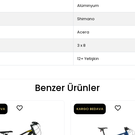
Alüminyum
Shimano
Acera
3 x 8
12+ Yetişkin
Benzer Ürünler
AVA
KARGO BEDAVA