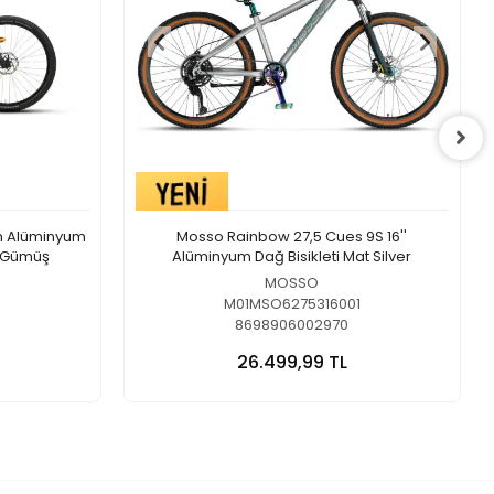
Cm Alüminyum
Mosso Rainbow 27,5 Cues 9S 16''
i-Gümüş
Alüminyum Dağ Bisikleti Mat Silver
MOSSO
M01MSO6275316001
8698906002970
26.499,99 TL