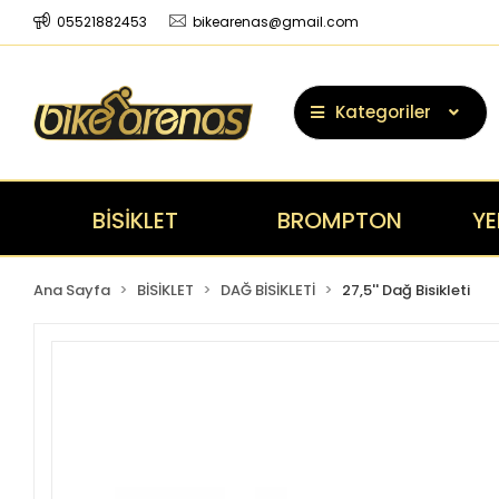
05521882453
bikearenas@gmail.com
Kategoriler
BİSİKLET
BROMPTON
YE
Ana Sayfa
BİSİKLET
DAĞ BİSİKLETİ
27,5'' Dağ Bisikleti