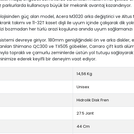
z parkurlarda kullanıcıya büyük bir mekanik avantaj kazandırıyor.
ojisinden güç alan model, Acera M3020 arka değiştirici ve Altus
ank takımı ve 11-32T kaset dişli ile uyum içinde çalışarak dik yo
inizi bozmadan her türlü arazi koşuluna anında uyum sağlamanızı 
istemi devreye giriyor. 180mm genişliğindeki ön ve arka diskler, en
anılan Shimano QC300 ve TX505 göbekler, Carraro çift katlı alüminy
lanıyla topraklı ve çamurlu zeminlerde üstün yol tutuşu sağlaya
inimize ederek keyifli bir deneyim vaat ediyor.
14,56 Kg
Unisex
Hidrolik Disk Fren
27.5 Jant
44 Cm