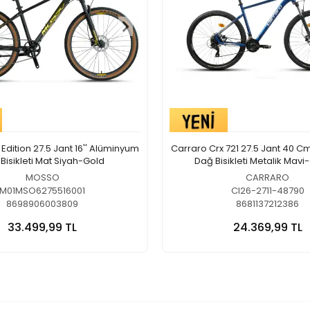
dition 27.5 Jant 16'' Alüminyum
Carraro Crx 721 27.5 Jant 40 
Bisikleti Mat Siyah-Gold
Dağ Bisikleti Metalik Mav
MOSSO
CARRARO
M01MSO6275516001
CI26-2711-48790
8698906003809
8681137212386
33.499,99 TL
24.369,99 TL