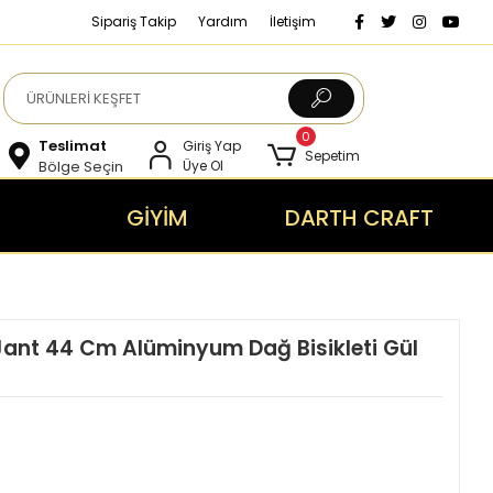
Sipariş Takip
Yardım
İletişim
0
Teslimat
Giriş Yap
Sepetim
Bölge Seçin
Üye Ol
GİYİM
DARTH CRAFT
Jant 44 Cm Alüminyum Dağ Bisikleti Gül