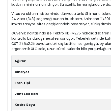
kaybını minimuma indiriyor. Bu özellik, tırmanışlarda ve dü
Vites ve aktarım sisteminde dünyaca ünlü Shimano teknol
24 vites (3x8) seçeneği sunan bu sistem, Shimano TY301 kr
imkan tanıyor. Vites geçişlerindeki hassasiyet, sürüş ritm
Güvenlik noktasında ise Tektro HD-M275 hidrolik disk fren s
kontrollü bir duruş mesafesi sunuyor. Tekerlek setinde kull
CST 27.5x2.25 boyutundaki dış lastikler ise geniş yüzey a
ergonomik XLC sele, uzun süreli turlarda bile yorgunluğu m
Ağırlık
Cinsiyet
Fren Tipi
Jant Ebatları
Kadro Boyu