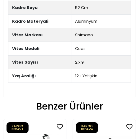
Kadro Boyu
52 Cm
Kadro Materyali
Alüminyum
Vites Markası
Shimano
Vites Modeli
Cues
Vites Sayısı
2 x 9
Yaş Aralığı
12+ Yetişkin
Benzer Ürünler
KARGO
KARGO
BEDAVA
BEDAVA