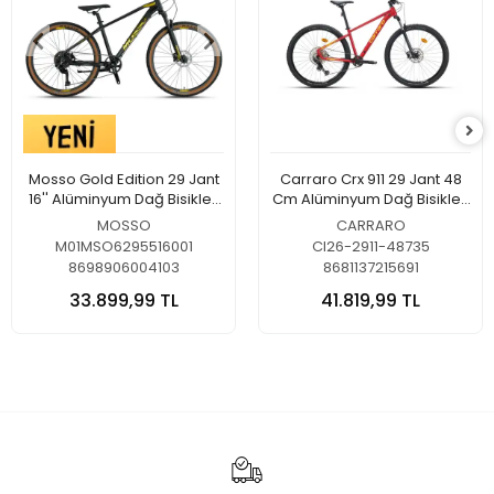
Mosso Gold Edition 29 Jant
Carraro Crx 911 29 Jant 48
16'' Alüminyum Dağ Bisikleti
Cm Alüminyum Dağ Bisikleti
Mat Siyah-Gold
Krom Kırmızı-Şeftali
MOSSO
CARRARO
M01MSO6295516001
CI26-2911-48735
8698906004103
8681137215691
33.899,99 TL
41.819,99 TL