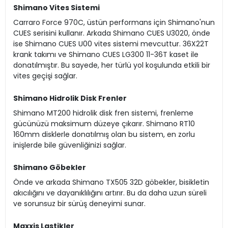
Shimano Vites Sistemi
Carraro Force 970C, üstün performans için Shimano'nun
CUES serisini kullanır. Arkada Shimano CUES U3020, önde
ise Shimano CUES U00 vites sistemi mevcuttur. 36X22T
krank takımı ve Shimano CUES LG300 11-36T kaset ile
donatılmıştır. Bu sayede, her türlü yol koşulunda etkili bir
vites geçişi sağlar.
Shimano Hidrolik Disk Frenler
Shimano MT200 hidrolik disk fren sistemi, frenleme
gücünüzü maksimum düzeye çıkarır. Shimano RT10
160mm disklerle donatılmış olan bu sistem, en zorlu
inişlerde bile güvenliğinizi sağlar.
Shimano Göbekler
Önde ve arkada Shimano TX505 32D göbekler, bisikletin
akıcılığını ve dayanıklılığını artırır. Bu da daha uzun süreli
ve sorunsuz bir sürüş deneyimi sunar.
Maxxis Lastikler