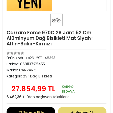
Carraro Force 970C 29 Jant 52 Cm
Alüminyum Dağ Bisikleti Mat Siyah-
Altın-Bakır-Kırmızı
Ürün Kodu:
CI26-2911-48323
Barkod:
8681137215455
Marka:
CARRARO
Kategori:
29'' Dağ Bisikleti
27.854,99 TL
KARGO
BEDAVA
6.462,36 TL 'den başlayan taksitlerle
Sepete Ekle
Hemen Al