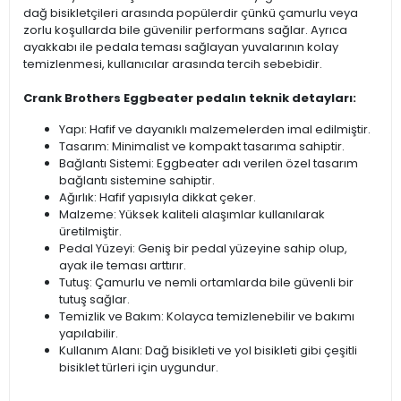
dağ bisikletçileri arasında popülerdir çünkü çamurlu veya
zorlu koşullarda bile güvenilir performans sağlar. Ayrıca
ayakkabı ile pedala teması sağlayan yuvalarının kolay
temizlenmesi, kullanıcılar arasında tercih sebebidir.
Crank Brothers Eggbeater pedalın teknik detayları:
Yapı: Hafif ve dayanıklı malzemelerden imal edilmiştir.
Tasarım: Minimalist ve kompakt tasarıma sahiptir.
Bağlantı Sistemi: Eggbeater adı verilen özel tasarım
bağlantı sistemine sahiptir.
Ağırlık: Hafif yapısıyla dikkat çeker.
Malzeme: Yüksek kaliteli alaşımlar kullanılarak
üretilmiştir.
Pedal Yüzeyi: Geniş bir pedal yüzeyine sahip olup,
ayak ile teması arttırır.
Tutuş: Çamurlu ve nemli ortamlarda bile güvenli bir
tutuş sağlar.
Temizlik ve Bakım: Kolayca temizlenebilir ve bakımı
yapılabilir.
Kullanım Alanı: Dağ bisikleti ve yol bisikleti gibi çeşitli
bisiklet türleri için uygundur.