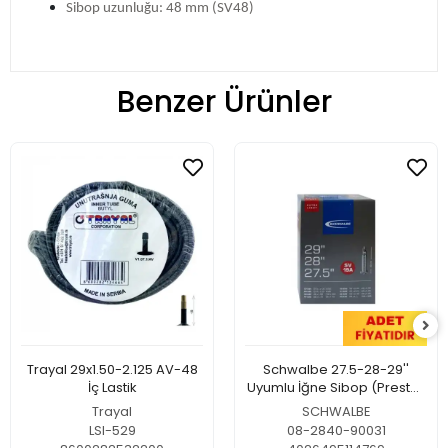
Sibop uzunluğu: 48 mm (SV48)
Benzer Ürünler
Trayal 29x1.50-2.125 AV-48
Schwalbe 27.5-28-29''
İç Lastik
Uyumlu İğne Sibop (Presta)
Extralight İç Lastik
Trayal
SCHWALBE
LSI-529
08-2840-90031