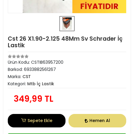
Cst 26 X1.90-2.125 48Mm Sv Schrader İç
Lastik
Ürün Kodu:
CSTIB63957200
Barkod:
6933882561267
Marka:
CST
Kategori:
Mtb İç Lastik
349,99 TL
Sepete Ekle
Hemen Al