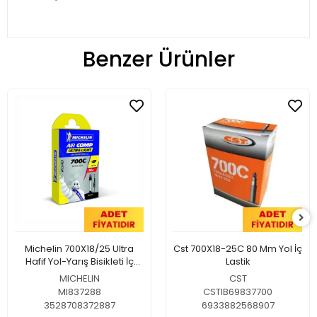
Benzer Ürünler
Michelin 700X18/25 Ultra
Cst 700X18-25C 80 Mm Yol İç
Hafif Yol-Yarış Bisikleti İç
Lastik
Lastiği 80 Mm Presta
MICHELIN
CST
MI837288
CSTIB69837700
3528708372887
6933882568907