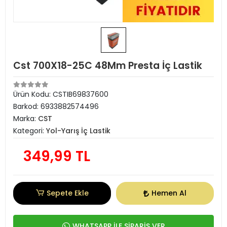
Cst 700X18-25C 48Mm Presta İç Lastik
Ürün Kodu:
CSTIB69837600
Barkod:
6933882574496
Marka:
CST
Kategori:
Yol-Yarış İç Lastik
349,99 TL
Sepete Ekle
Hemen Al
WHATSAPP İLE SİPARİŞ VER