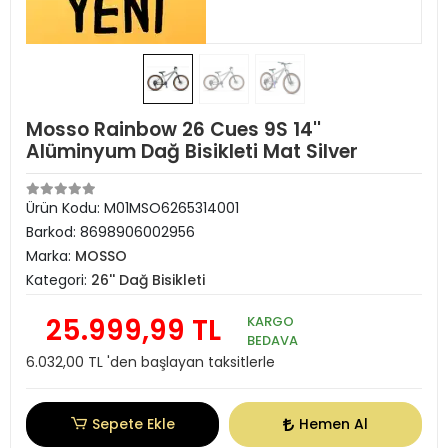
Mosso Rainbow 26 Cues 9S 14''
Alüminyum Dağ Bisikleti Mat Silver
Ürün Kodu:
M01MSO6265314001
Barkod:
8698906002956
Marka:
MOSSO
Kategori:
26'' Dağ Bisikleti
25.999,99 TL
KARGO
BEDAVA
6.032,00 TL 'den başlayan taksitlerle
Sepete Ekle
Hemen Al