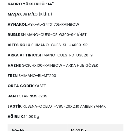
KADRO YÜKSEKLİĞİ: 14"
MAŞA
:688 M/LO (KİLİTLİ)
AYNAKOL
:AYK-AL-34TX170L-RAINBOW
RUBLE
:SHIMANO-CUES-CSLG300-9-11/48T
VİTES KOLU
:SHIMANO-CUES-SL-U4000-9R
ARKA ATTIRICI
:SHIMANO-CUES-RD-U3020-9
HAZNE
:GX36HX100-RAINBOW - ARKA HUB GÖBEK
FREN
:SHIMANO-BL-MT200
ORTA GÖBEK
:KASET
JANT
:STARRIMS J20S
LASTİK
:RUBENA-OCELOT-V85-26X2.10 AMBER YANAK
AĞIRLIK
:14,00 Kg
Ağırlık
14,00 Kg