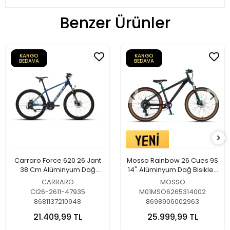
Benzer Ürünler
KARGO
KARGO
BEDAVA
BEDAVA
Carraro Force 620 26 Jant
Mosso Rainbow 26 Cues 9S
38 Cm Alüminyum Dağ
14'' Alüminyum Dağ Bisikleti
Bisikleti Metalik Mavi-Gümüş
Mat Black
CARRARO
MOSSO
CI26-2611-47935
M01MSO6265314002
8681137210948
8698906002963
21.409,99 TL
25.999,99 TL