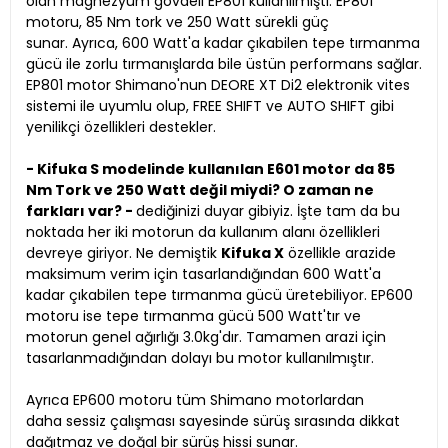
olan magnezyum gövdeli EP801 kullanılmıştı. EP801
motoru, 85 Nm tork ve 250 Watt sürekli güç
sunar. Ayrıca, 600 Watt'a kadar çıkabilen tepe tırmanma
gücü ile zorlu tırmanışlarda bile üstün performans sağlar.
EP801 motor Shimano'nun DEORE XT Di2 elektronik vites
sistemi ile uyumlu olup, FREE SHIFT ve AUTO SHIFT gibi
yenilikçi özellikleri destekler.
- Kifuka S modelinde kullanılan E601 motor da 85
Nm Tork ve 250 Watt değil miydi? O zaman ne
farkları var? -
dediğinizi duyar gibiyiz. İşte tam da bu
noktada her iki motorun da kullanım alanı özellikleri
devreye giriyor. Ne demiştik
Kifuka X
özellikle arazide
maksimum verim için tasarlandığından 600 Watt'a
kadar çıkabilen tepe tırmanma gücü üretebiliyor. EP600
motoru ise tepe tırmanma gücü 500 Watt'tır ve
motorun genel ağırlığı 3.0kg'dır. Tamamen arazi için
tasarlanmadığından dolayı bu motor kullanılmıştır.
Ayrıca EP600 motoru tüm Shimano motorlardan
daha sessiz çalışması sayesinde sürüş sırasında dikkat
dağıtmaz ve doğal bir sürüş hissi sunar.