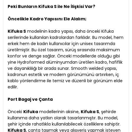
Peki Bunların Kifuka S ile Ne İlişkisi Var?
Öncelikle Kadro Yapısını Ele Alalım;
Kifuka S
modelinin kadro yapısı, daha önceki Kifuka
serilerinde kullanılan kadrolardan farklıdır. Bu model, hem
erkek hem de kadın kullanıcılar için unisex tasarımda
üretilmiştir. Bu özel tasarım, sürüş sırasında maksimum
konfor ve denge sağlar. Önceki modellerde olduğu gibi
yine Hydroformed alüminyumdan üretilen kadro, hafiflik
ve dayanıklılığı bir arada sunar. Smooth welded yapısı,
kadronun estetik ve modern görünümünü artırırken, iç
kablo yönlendirme ile temiz ve düzenli bir görünüm elde
edilir.
Port Bagaj ve Çanta
Önceki
Kifuka
modellerinin aksine,
Kifuka S
, şehirde
kullanıma daha yatkın olarak tasarlanmıştır. Bu model,
şehir içinde rahatlıkla kullanılabilecek özelliklere sahiptir.
Kifuka S
, çanta taşımak veya alışveriş yapmak isteyen