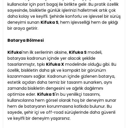
kullanıcılar için port bagaj ile birlikte gelir. Bu pratik özellik
sayesinde, bisikletle günlük işlerinizi halletmek artık çok
daha kolay ve keyifli. Şehirde konforlu ve işlevsel bir sürüş
deneyimi sunan
Kifuka S
, hem işlevselliği hem de şıklığı
bir araya getirir.
Batarya Bölmesi
Kifuka
'nın ilk serilerinin aksine,
Kifuka S
modeli,
bataryası kadronun içinde yer alacak şekilde
tasarlanmıştır, tıpkı
Kifuka X
modelinde olduğu gibi. Bu
özellik, bisikletin daha şık ve kompakt bir görünüm
kazanmasını sağlar. Kadronun içinde gizlenen batarya,
estetik açıdan daha temiz bir tasarım sunarken, aynı
zamanda bisikletin dengesini ve ağırlık dağılımını
optimize eder.
Kifuka S
'in bu yenilikçi tasarımı,
kullanıcılarına hem görsel olarak hoş bir deneyim sunar
hem de bataryanın korunmasına katkıda bulunur. Bu
sayede, şehir içi ve off-road sürüşlerinde daha güvenli
ve keyifli bir deneyim yaşarsınız.