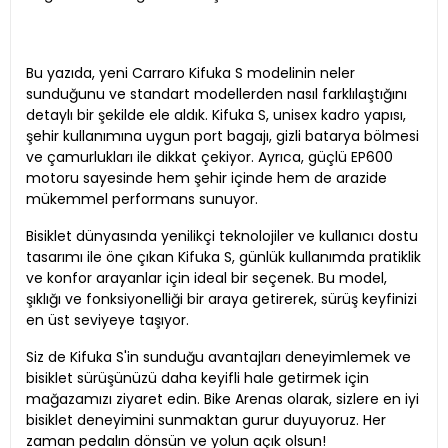
Bu yazıda, yeni Carraro Kifuka S modelinin neler
sunduğunu ve standart modellerden nasıl farklılaştığını
detaylı bir şekilde ele aldık. Kifuka S, unisex kadro yapısı,
şehir kullanımına uygun port bagajı, gizli batarya bölmesi
ve çamurlukları ile dikkat çekiyor. Ayrıca, güçlü EP600
motoru sayesinde hem şehir içinde hem de arazide
mükemmel performans sunuyor.
Bisiklet dünyasında yenilikçi teknolojiler ve kullanıcı dostu
tasarımı ile öne çıkan Kifuka S, günlük kullanımda pratiklik
ve konfor arayanlar için ideal bir seçenek. Bu model,
şıklığı ve fonksiyonelliği bir araya getirerek, sürüş keyfinizi
en üst seviyeye taşıyor.
Siz de Kifuka S'in sunduğu avantajları deneyimlemek ve
bisiklet sürüşünüzü daha keyifli hale getirmek için
mağazamızı ziyaret edin. Bike Arenas olarak, sizlere en iyi
bisiklet deneyimini sunmaktan gurur duyuyoruz. Her
zaman pedalın dönsün ve yolun açık olsun!