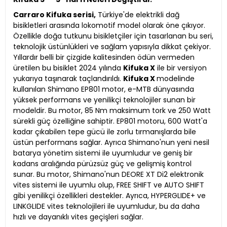
Carraro Kifuka serisi,
Türkiye'de elektrikli dağ
bisikletleri arasında lokomotif model olarak öne çıkıyor.
Özellikle doğa tutkunu bisikletçiler için tasarlanan bu seri,
teknolojik üstünlükleri ve sağlam yapısıyla dikkat çekiyor.
Yıllardır belli bir çizgide kalitesinden ödün vermeden
üretilen bu bisiklet 2024 yılında
Kifuka X
ile bir versiyon
yukarıya taşınarak taçlandırıldı.
Kifuka X
modelinde
kullanılan Shimano EP801 motor, e-MTB dünyasında
yüksek performans ve yenilikçi teknolojiler sunan bir
modeldir. Bu motor, 85 Nm maksimum tork ve 250 Watt
sürekli güç özelliğine sahiptir. EP801 motoru, 600 Watt'a
kadar çıkabilen tepe gücü ile zorlu tırmanışlarda bile
üstün performans sağlar. Ayrıca Shimano'nun yeni nesil
batarya yönetim sistemi ile uyumludur ve geniş bir
kadans aralığında pürüzsüz güç ve gelişmiş kontrol
sunar. Bu motor, Shimano'nun DEORE XT Di2 elektronik
vites sistemi ile uyumlu olup, FREE SHIFT ve AUTO SHIFT
gibi yenilikçi özellikleri destekler. Ayrıca, HYPERGLIDE+ ve
LINKGLIDE vites teknolojileri ile uyumludur, bu da daha
hızlı ve dayanıklı vites geçişleri sağlar.