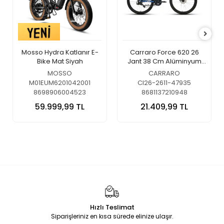
Mosso Hydra Katlanır E-
Carraro Force 620 26
Bike Mat Siyah
Jant 38 Cm Alüminyum
Dağ Bisikleti Metalik Mavi-
MOSSO
CARRARO
Gümüş
M01EUM6201042001
CI26-2611-47935
8698906004523
8681137210948
59.999,99 TL
21.409,99 TL
Hızlı Teslimat
Siparişleriniz en kısa sürede elinize ulaşır.