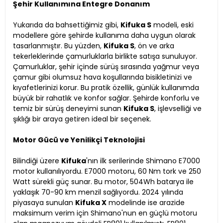
Şehir Kullanımına Entegre Donanım
Yukarıda da bahsettiğimiz gibi,
Kifuka S
modeli, eski
modellere göre şehirde kullanıma daha uygun olarak
tasarlanmıştır. Bu yüzden,
Kifuka S
, ön ve arka
tekerleklerinde çamurluklarla birlikte satışa sunuluyor.
Çamurluklar, şehir içinde sürüş sırasında yağmur veya
çamur gibi olumsuz hava koşullarında bisikletinizi ve
kıyafetlerinizi korur. Bu pratik özellik, günlük kullanımda
büyük bir rahatlık ve konfor sağlar. Şehirde konforlu ve
temiz bir sürüş deneyimi sunan
Kifuka S
, işlevselliği ve
şıklığı bir araya getiren ideal bir seçenek.
Motor Gücü ve Yenilikçi Teknolojisi
Bilindiği üzere
Kifuka
'nın ilk serilerinde Shimano E7000
motor kullanılıyordu. E7000 motoru, 60 Nm tork ve 250
Watt sürekli güç sunar. Bu motor, 504Wh batarya ile
yaklaşık 70-90 km menzil sağlıyordu. 2024 yılında
piyasaya sunulan
Kifuka X
modelinde ise arazide
maksimum verim için Shimano'nun en güçlü motoru