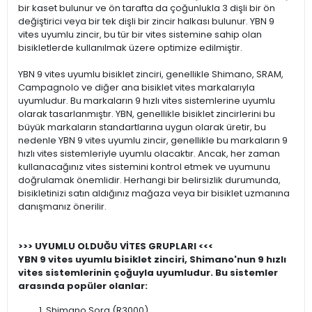
bir kaset bulunur ve ön tarafta da çoğunlukla 3 dişli bir ön
değiştirici veya bir tek dişli bir zincir halkası bulunur. YBN 9
vites uyumlu zincir, bu tür bir vites sistemine sahip olan
bisikletlerde kullanılmak üzere optimize edilmiştir.
YBN 9 vites uyumlu bisiklet zinciri, genellikle Shimano, SRAM,
Campagnolo ve diğer ana bisiklet vites markalarıyla
uyumludur. Bu markaların 9 hızlı vites sistemlerine uyumlu
olarak tasarlanmıştır. YBN, genellikle bisiklet zincirlerini bu
büyük markaların standartlarına uygun olarak üretir, bu
nedenle YBN 9 vites uyumlu zincir, genellikle bu markaların 9
hızlı vites sistemleriyle uyumlu olacaktır. Ancak, her zaman
kullanacağınız vites sistemini kontrol etmek ve uyumunu
doğrulamak önemlidir. Herhangi bir belirsizlik durumunda,
bisikletinizi satın aldığınız mağaza veya bir bisiklet uzmanına
danışmanız önerilir.
>>> UYUMLU OLDUĞU VİTES GRUPLARI <<<
YBN 9 vites uyumlu bisiklet zinciri, Shimano'nun 9 hızlı
vites sistemlerinin çoğuyla uyumludur. Bu sistemler
arasında popüler olanlar:
Shimano Sora (R3000)