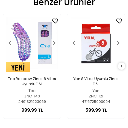
Benzer Ürünler
Tec Rainbow Zincir 8 Vites
Ybn 8 Vites Uyumlu Zincir
Uyumlu 116L
116L
Tec
Ybn
ZNC-140
ZNC-121
2491321923069
4715725000094
999,99 TL
599,99 TL