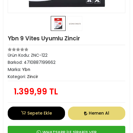
Ybn 9 Vites Uyumlu Zincir
Ürün Kodu:
ZNC-122
Barkod:
4710887199662
Marka:
Ybn
Kategori:
Zincir
1.399,99 TL
Sepete Ekle
Hemen Al
WHATSAPP İLE SİPARİŞ VER