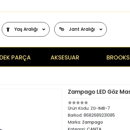
Yaş Aralığı
Jant Aralığı
DEK PARÇA
AKSESUAR
BROOKS
Zampago LED Göz Maskel
Ürün Kodu:
ZG-IMB-7
Barkod:
8682689231085
Marka:
Zampago
Kategori:
ÇANTA