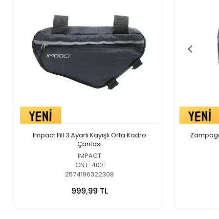
Impact Fill 3 Ayarlı Kayışlı Orta Kadro
Zampago K
Çantası
IMPACT
CNT-402
2574196322308
999,99 TL