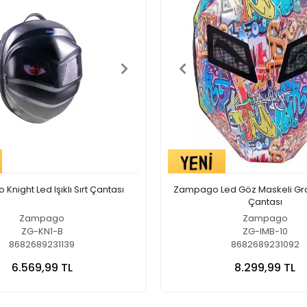
night Led Işıklı Sırt Çantası
Zampago Led Göz Maskeli Grafiti
Çantası
Zampago
Zampago
ZG-KN1-B
ZG-IMB-10
8682689231139
8682689231092
6.569,99 TL
8.299,99 TL