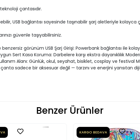
teknoloji çantasıdır.
ir, USB bağlantısı sayesinde taşınabilir şarj aletleriyle kolayca ça
rınızı güvenle taşıyabilirsiniz.
e benzersiz görünüm USB Şarj Girişi: Powerbank bağlantısı ile kola
n uygun Sert Kasa Koruma: Darbelere karşı ekstra dayanıklılık Mode
lanım Alanı: Günlük, okul, seyahat, bisiklet, cosplay ve festival 
anta sadece bir aksesuar değil — tarzını ve enerjini yansıtan dijit
Benzer Ürünler
AVA
KARGO BEDAVA