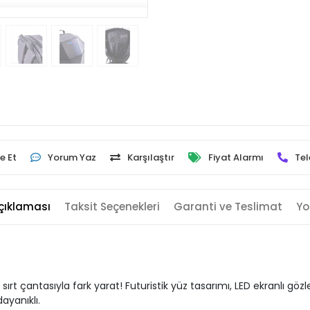
e Et
Yorum Yaz
Karşılaştır
Fiyat Alarmı
Tel
çıklaması
Taksit Seçenekleri
Garanti ve Teslimat
Yo
 sırt çantasıyla fark yarat! Futuristik yüz tasarımı, LED ekranlı gözle
ayanıklı.