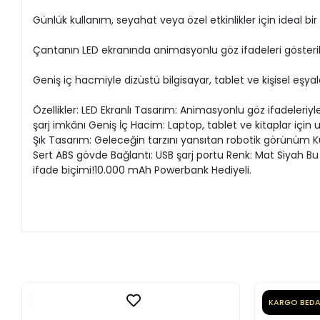
Günlük kullanım, seyahat veya özel etkinlikler için ideal bir 
Çantanın LED ekranında animasyonlu göz ifadeleri gösterilebil
Geniş iç hacmiyle dizüstü bilgisayar, tablet ve kişisel eşyala
Özellikler: LED Ekranlı Tasarım: Animasyonlu göz ifadeleriyl
şarj imkânı Geniş İç Hacim: Laptop, tablet ve kitaplar içi
Şık Tasarım: Geleceğin tarzını yansıtan robotik görünüm Kul
Sert ABS gövde Bağlantı: USB şarj portu Renk: Mat Siyah Bu ç
ifade biçimi!10.000 mAh Powerbank Hediyeli.
KARGO BED