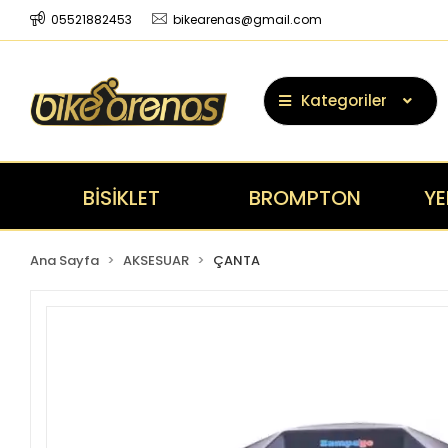
05521882453
bikearenas@gmail.com
Kategoriler
BİSİKLET
BROMPTON
YE
Ana Sayfa
AKSESUAR
ÇANTA