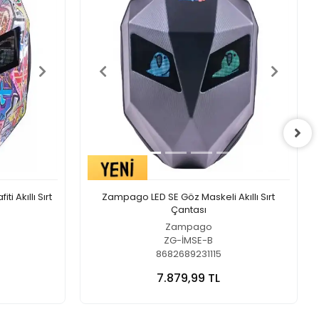
 Akıllı Sırt
Zampago LED SE Göz Maskeli Akıllı Sırt
Çantası
Zampago
ZG-İMSE-B
8682689231115
7.879,99 TL