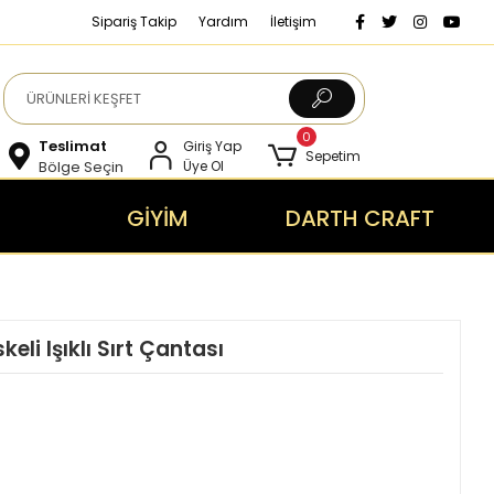
Sipariş Takip
Yardım
İletişim
0
Teslimat
Giriş Yap
Sepetim
Bölge Seçin
Üye Ol
GİYİM
DARTH CRAFT
i Işıklı Sırt Çantası