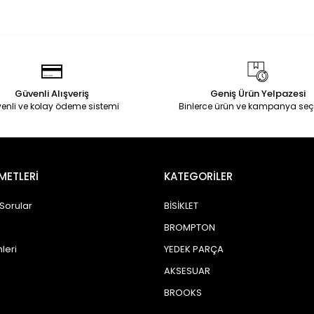
Güvenli Alışveriş
Geniş Ürün Yelpazesi
enli ve kolay ödeme sistemi
Binlerce ürün ve kampanya seç
METLERİ
KATEGORİLER
 Sorular
BİSİKLET
BROMPTON
leri
YEDEK PARÇA
AKSESUAR
BROOKS