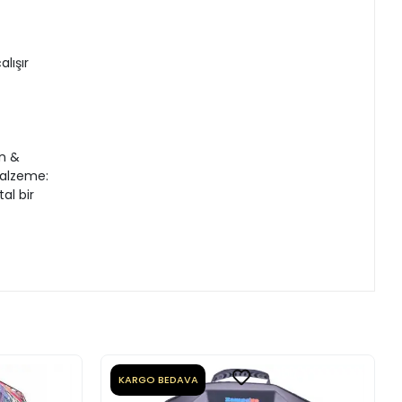
lışır
y
rn &
Malzeme:
al bir
KARGO BEDAVA