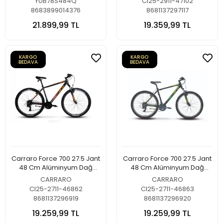
YUB78S484Q
CI25-2911-47102
8683899014376
8681137297117
21.899,99 TL
19.359,99 TL
KARGO
KARGO
BEDAVA
BEDAVA
Carraro Force 700 27.5 Jant
Carraro Force 700 27.5 Jant
48 Cm Alüminyum Dağ
48 Cm Alüminyum Dağ
Bisikleti Antrasit-Turuncu-
Bisikleti Mat Siyah-Yeşil-
CARRARO
CARRARO
Beyaz
Gümüş
CI25-2711-46862
CI25-2711-46863
8681137296919
8681137296920
19.259,99 TL
19.259,99 TL