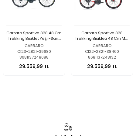
Carraro Sportive 328 48 Cm
Carraro Sportive 328
Trekking Bisiklet Yeşil-Sarı-
Trekking Bisikleti 48 Cm Mat
Kahverengi
Siyah-Kırmızı
CARRARO
CARRARO
CI23-2821-39680
CI22-2821-38460
8681137248088
8681137248132
29.559,99 TL
29.559,99 TL