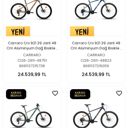
Carraro Crx 921 29 Jant 48
Carraro Crx 921 29 Jant 48
Cm Alüminyum Dağ Bisikleti
Cm Alüminyum Dağ Bisikleti
Mat Bronz-Kahverengi
Metalik Lacivert-Gümüş
CARRARO
CARRARO
CI26-2911-48751
CI26-2911-48823
8681137215738
8681137216056
24.539,99 TL
24.539,99 TL
KARGO
KARGO
BEDAVA
BEDAVA