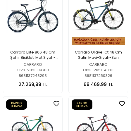
Carraro Elite 806 48 Cm
Carraro Gravel Gt 48 Cm
Şehir Bisikleti Mat Siyah-
Satin Mavi-Siyah-Sarı
Bakır-Krem
CARRARO
CARRARO
CI23-2821-39703
CI23-2851-40311
8681137248293
8681137250326
27.269,99 TL
68.469,99 TL
KARGO
KARGO
BEDAVA
BEDAVA