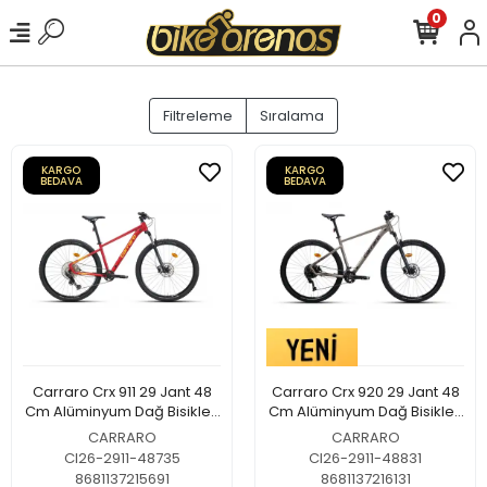
0
Filtreleme
Sıralama
KARGO
KARGO
BEDAVA
BEDAVA
Carraro Crx 911 29 Jant 48
Carraro Crx 920 29 Jant 48
Cm Alüminyum Dağ Bisikleti
Cm Alüminyum Dağ Bisikleti
Krom Kırmızı-Şeftali
Kızıl Gümüş-Bordo
CARRARO
CARRARO
CI26-2911-48735
CI26-2911-48831
8681137215691
8681137216131