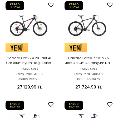
KARGO
KARGO
BEDAVA
BEDAVA
Carraro Crx 924 29 Jant 48
Carraro Force 770C 27.5
Cm Alüminyum Dağ Bisikleti
Jant 48 Cm Alüminyum Dağ
Karanlık Mor-Kırmızı
Bisikleti Mat Siyah-Altın-
CARRARO
CARRARO
Bakır Kırmızı
CI26-2911-48811
CI26-2711-48040
8681137215936
8681137211976
27.129,99 TL
27.724,99 TL
KARGO
KARGO
BEDAVA
BEDAVA