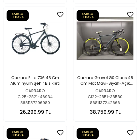
KARGO
KARGO
BEDAVA
BEDAVA
Carraro Elite 706 48 Cm
Carraro Gravel G0 Clarıs 48
Alüminyum Şehir Bisikleti
Cm Mat Mavi-Siyah-Açık
Mat Siyah-Gri-Krom
Yeşil
CARRARO
CARRARO
CI25-2821-46934
CI22-2851-38580
8681137296980
8681137242666
26.299,99 TL
38.759,99 TL
KARGO
KARGO
BEDAVA
BEDAVA