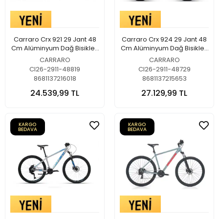
Carraro Crx 921 29 Jant 48
Carraro Crx 924 29 Jant 48
Cm Alüminyum Dağ Bisikleti
Cm Alüminyum Dağ Bisikleti
Ada Çayı-Koyu Yeşil
Parıltılı Lacivert-Bronz
CARRARO
CARRARO
CI26-2911-48819
CI26-2911-48729
8681137216018
8681137215653
24.539,99 TL
27.129,99 TL
KARGO
KARGO
BEDAVA
BEDAVA