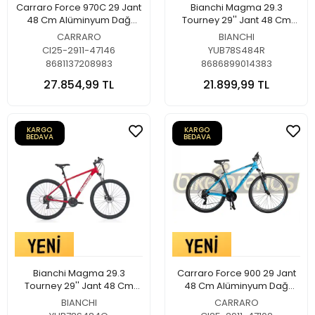
Carraro Force 970C 29 Jant
Bianchi Magma 29.3
48 Cm Alüminyum Dağ
Tourney 29'' Jant 48 Cm
Bisikleti Gümüş-Mavi-Açık
Alüminyum Dağ Bisikleti Gri-
CARRARO
BIANCHI
Mavi
Kırmızı
CI25-2911-47146
YUB78S484R
8681137208983
8686899014383
27.854,99 TL
21.899,99 TL
KARGO
KARGO
BEDAVA
BEDAVA
Bianchi Magma 29.3
Carraro Force 900 29 Jant
Tourney 29'' Jant 48 Cm
48 Cm Alüminyum Dağ
Alüminyum Dağ Bisikleti
Bisikleti Mat Açık Mavi-
BIANCHI
CARRARO
Kırmızı-Beyaz
Siyah-Gümüş