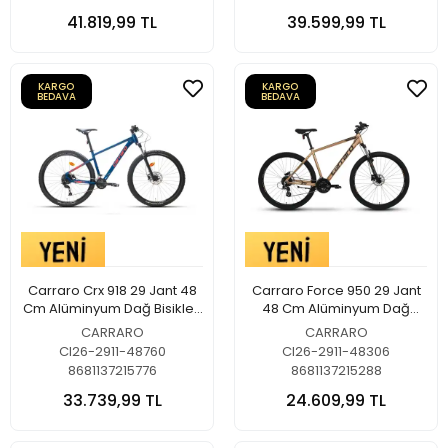
41.819,99 TL
39.599,99 TL
KARGO
KARGO
BEDAVA
BEDAVA
Carraro Crx 918 29 Jant 48
Carraro Force 950 29 Jant
Cm Alüminyum Dağ Bisikleti
48 Cm Alüminyum Dağ
Saten Mavi-Canlı Kırmızı
Bisikleti Bronz-Siyah-Beyaz
CARRARO
CARRARO
CI26-2911-48760
CI26-2911-48306
8681137215776
8681137215288
33.739,99 TL
24.609,99 TL