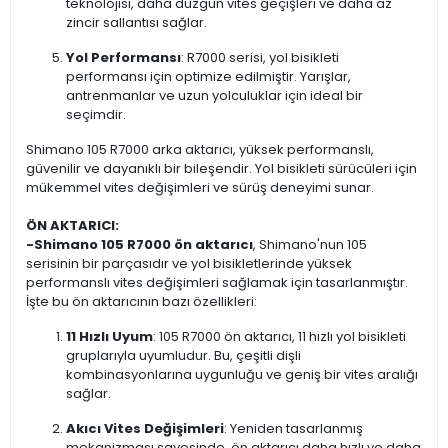
teknolojisi, daha düzgün vites geçişleri ve daha az
zincir sallantısı sağlar.
Yol Performansı
: R7000 serisi, yol bisikleti
performansı için optimize edilmiştir. Yarışlar,
antrenmanlar ve uzun yolculuklar için ideal bir
seçimdir.
Shimano 105 R7000 arka aktarıcı, yüksek performanslı,
güvenilir ve dayanıklı bir bileşendir. Yol bisikleti sürücüleri için
mükemmel vites değişimleri ve sürüş deneyimi sunar.
ÖN AKTARICI:
-
Shimano 105 R7000 ön aktarıcı
, Shimano'nun 105
serisinin bir parçasıdır ve yol bisikletlerinde yüksek
performanslı vites değişimleri sağlamak için tasarlanmıştır.
İşte bu ön aktarıcının bazı özellikleri:
11 Hızlı Uyum
: 105 R7000 ön aktarıcı, 11 hızlı yol bisikleti
gruplarıyla uyumludur. Bu, çeşitli dişli
kombinasyonlarına uygunluğu ve geniş bir vites aralığı
sağlar.
Akıcı Vites Değişimleri
: Yeniden tasarlanmış
mekanizması sayesinde, ön aktarıcı daha hızlı ve daha