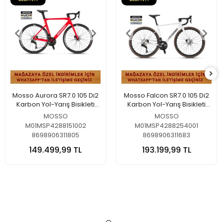
Mosso Aurora SR7.0 105 Di2
Mosso Falcon SR7.0 105 Di2
Karbon Yol-Yarış Bisikleti
Karbon Yol-Yarış Bisikleti
Kırmızı-Beyaz 51 Cm
Beyaz 54 Cm
MOSSO
MOSSO
M01MSP4288151002
M01MSP4288254001
8698906311805
8698906311683
149.499,99 TL
193.199,99 TL