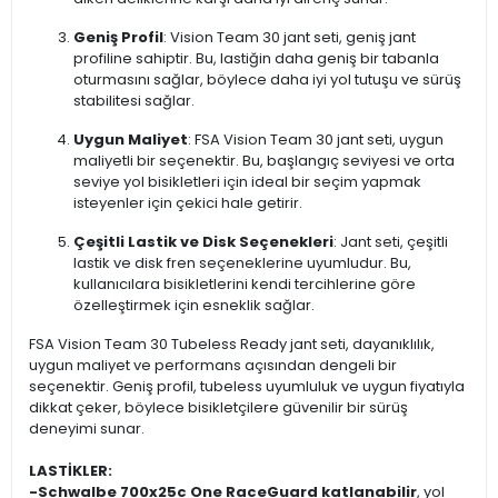
Geniş Profil
: Vision Team 30 jant seti, geniş jant
profiline sahiptir. Bu, lastiğin daha geniş bir tabanla
oturmasını sağlar, böylece daha iyi yol tutuşu ve sürüş
stabilitesi sağlar.
Uygun Maliyet
: FSA Vision Team 30 jant seti, uygun
maliyetli bir seçenektir. Bu, başlangıç seviyesi ve orta
seviye yol bisikletleri için ideal bir seçim yapmak
isteyenler için çekici hale getirir.
Çeşitli Lastik ve Disk Seçenekleri
: Jant seti, çeşitli
lastik ve disk fren seçeneklerine uyumludur. Bu,
kullanıcılara bisikletlerini kendi tercihlerine göre
özelleştirmek için esneklik sağlar.
FSA Vision Team 30 Tubeless Ready jant seti, dayanıklılık,
uygun maliyet ve performans açısından dengeli bir
seçenektir. Geniş profil, tubeless uyumluluk ve uygun fiyatıyla
dikkat çeker, böylece bisikletçilere güvenilir bir sürüş
deneyimi sunar.
LASTİKLER:
-
Schwalbe 700x25c One RaceGuard katlanabilir
, yol