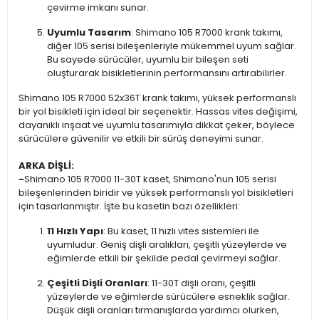
çevirme imkanı sunar.
Uyumlu Tasarım
: Shimano 105 R7000 krank takımı,
diğer 105 serisi bileşenleriyle mükemmel uyum sağlar.
Bu sayede sürücüler, uyumlu bir bileşen seti
oluşturarak bisikletlerinin performansını artırabilirler.
Shimano 105 R7000 52x36T krank takımı, yüksek performanslı
bir yol bisikleti için ideal bir seçenektir. Hassas vites değişimi,
dayanıklı inşaat ve uyumlu tasarımıyla dikkat çeker, böylece
sürücülere güvenilir ve etkili bir sürüş deneyimi sunar.
ARKA DİŞLİ:
-
Shimano 105 R7000 11-30T kaset, Shimano'nun 105 serisi
bileşenlerinden biridir ve yüksek performanslı yol bisikletleri
için tasarlanmıştır. İşte bu kasetin bazı özellikleri:
11 Hızlı Yapı
: Bu kaset, 11 hızlı vites sistemleri ile
uyumludur. Geniş dişli aralıkları, çeşitli yüzeylerde ve
eğimlerde etkili bir şekilde pedal çevirmeyi sağlar.
Çeşitli Dişli Oranları
: 11-30T dişli oranı, çeşitli
yüzeylerde ve eğimlerde sürücülere esneklik sağlar.
Düşük dişli oranları tırmanışlarda yardımcı olurken,