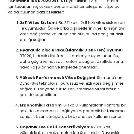
-
Shimano 105 R7020 2x11 STI
, yol bisikleti vites sistemleri
için tasarlanmış yüksek performanslı bir bileşendir. İşte bu
kolda bulunan bazı özellikler:
2x11 Vites Sistemi
: Bu STI kolu, 2x11 hızlı vites sistemleri
ile uyumludur. Ön ve arka dişli setlerinin her biri için ayrı
vites değiştirme kollarına sahiptir, bu da geniş bir dişli
aralığı sağlar.
Hydraulic Disc Brake (Hidrolik Disk Fren) Uyumlu
:
R7020, hidrolik disk fren sistemleriyle uyumludur. Bu,
daha güçlü ve hassas frenleme sağlar, özellikle zorlu
hava koşullarında ve inişlerde önemlidir.
Yüksek Performanslı Vites Değişimi
: Shimano'nun
Dyna-Sys teknolojisi, pürüzsüz ve hızlı vites değişimleri
sağlar. Bu sayede sürücüler, istedikleri vitesi hızlı bir
şekilde seçebilirler.
Ergonomik Tasarım
: STI kolu, kullanıcıların konforlu bir
şekilde kavramasını sağlayan ergonomik bir tasarıma
sahiptir. Uzun sürüşlerde bile rahat bir kullanım sunar.
Dayanıklı ve Hafif Konstrüksiyon
: R7020 kolu,
yüksek kaliteli malzemelerden üretilmiştir. Dayanıklı