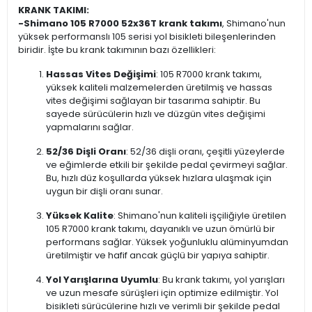
KRANK TAKIMI:
-
Shimano 105 R7000 52x36T krank takımı
, Shimano'nun
yüksek performanslı 105 serisi yol bisikleti bileşenlerinden
biridir. İşte bu krank takımının bazı özellikleri:
Hassas Vites Değişimi
: 105 R7000 krank takımı,
yüksek kaliteli malzemelerden üretilmiş ve hassas
vites değişimi sağlayan bir tasarıma sahiptir. Bu
sayede sürücülerin hızlı ve düzgün vites değişimi
yapmalarını sağlar.
52/36 Dişli Oranı
: 52/36 dişli oranı, çeşitli yüzeylerde
ve eğimlerde etkili bir şekilde pedal çevirmeyi sağlar.
Bu, hızlı düz koşullarda yüksek hızlara ulaşmak için
uygun bir dişli oranı sunar.
Yüksek Kalite
: Shimano'nun kaliteli işçiliğiyle üretilen
105 R7000 krank takımı, dayanıklı ve uzun ömürlü bir
performans sağlar. Yüksek yoğunluklu alüminyumdan
üretilmiştir ve hafif ancak güçlü bir yapıya sahiptir.
Yol Yarışlarına Uyumlu
: Bu krank takımı, yol yarışları
ve uzun mesafe sürüşleri için optimize edilmiştir. Yol
bisikleti sürücülerine hızlı ve verimli bir şekilde pedal