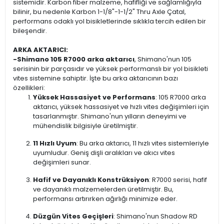
sistemidir. Karbon fiber malzeme, hafifliği ve sağlamlığıyla
bilinir, bu nedenle Karbon 1-1/8"-1-1/2" Thru Axle Çatal,
performans odaklı yol bisikletlerinde sıklıkla tercih edilen bir
bileşendir.
ARKA AKTARICI:
-Shimano 105 R7000 arka aktarıcı
, Shimano'nun 105
serisinin bir parçasıdır ve yüksek performanslı bir yol bisikleti
vites sistemine sahiptir. İşte bu arka aktarıcının bazı
özellikleri:
Yüksek Hassasiyet ve Performans
: 105 R7000 arka
aktarıcı, yüksek hassasiyet ve hızlı vites değişimleri için
tasarlanmıştır. Shimano'nun yılların deneyimi ve
mühendislik bilgisiyle üretilmiştir.
11 Hızlı Uyum
: Bu arka aktarıcı, 11 hızlı vites sistemleriyle
uyumludur. Geniş dişli aralıkları ve akıcı vites
değişimleri sunar.
Hafif ve Dayanıklı Konstrüksiyon
: R7000 serisi, hafif
ve dayanıklı malzemelerden üretilmiştir. Bu,
performansı artırırken ağırlığı minimize eder.
Düzgün Vites Geçişleri
: Shimano'nun Shadow RD