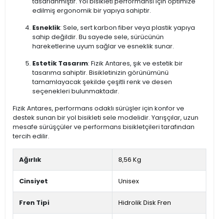
tasarlanmıştır. Yol bisikleti performansı için optimize
edilmiş ergonomik bir yapıya sahiptir.
Esneklik
: Sele, sert karbon fiber veya plastik yapıya
sahip değildir. Bu sayede sele, sürücünün
hareketlerine uyum sağlar ve esneklik sunar.
Estetik Tasarım
: Fizik Antares, şık ve estetik bir
tasarıma sahiptir. Bisikletinizin görünümünü
tamamlayacak şekilde çeşitli renk ve desen
seçenekleri bulunmaktadır.
Fizik Antares, performans odaklı sürüşler için konfor ve
destek sunan bir yol bisikleti sele modelidir. Yarışçılar, uzun
mesafe sürüşçüler ve performans bisikletçileri tarafından
tercih edilir.
Ağırlık
8,56 Kg
Cinsiyet
Unisex
Fren Tipi
Hidrolik Disk Fren