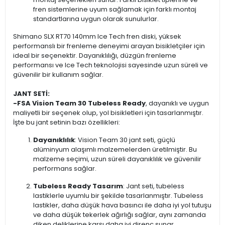
fren sistemlerine uyum sağlamak için farklı montaj
standartlarına uygun olarak sunulurlar.
Shimano SLX RT70 140mm Ice Tech fren diski, yüksek
performanslı bir frenleme deneyimi arayan bisikletçiler için
ideal bir seçenektir. Dayanıklılığı, düzgün frenleme
performansı ve Ice Tech teknolojisi sayesinde uzun süreli ve
güvenilir bir kullanım sağlar.
JANT SETİ:
-
FSA Vision Team 30 Tubeless Ready
, dayanıklı ve uygun
maliyetli bir seçenek olup, yol bisikletleri için tasarlanmıştır.
İşte bu jant setinin bazı özellikleri:
Dayanıklılık
: Vision Team 30 jant seti, güçlü
alüminyum alaşımlı malzemelerden üretilmiştir. Bu
malzeme seçimi, uzun süreli dayanıklılık ve güvenilir
performans sağlar.
Tubeless Ready Tasarım
: Jant seti, tubeless
lastiklerle uyumlu bir şekilde tasarlanmıştır. Tubeless
lastikler, daha düşük hava basıncı ile daha iyi yol tutuşu
ve daha düşük tekerlek ağırlığı sağlar, aynı zamanda
diken deliklerine karşı daha iyi direnç sunar.