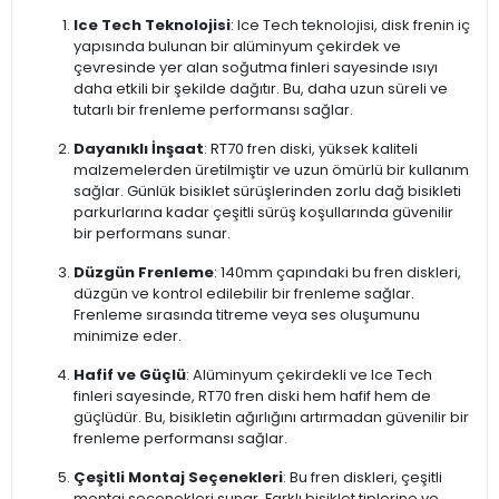
Ice Tech Teknolojisi
: Ice Tech teknolojisi, disk frenin iç
yapısında bulunan bir alüminyum çekirdek ve
çevresinde yer alan soğutma finleri sayesinde ısıyı
daha etkili bir şekilde dağıtır. Bu, daha uzun süreli ve
tutarlı bir frenleme performansı sağlar.
Dayanıklı İnşaat
: RT70 fren diski, yüksek kaliteli
malzemelerden üretilmiştir ve uzun ömürlü bir kullanım
sağlar. Günlük bisiklet sürüşlerinden zorlu dağ bisikleti
parkurlarına kadar çeşitli sürüş koşullarında güvenilir
bir performans sunar.
Düzgün Frenleme
: 140mm çapındaki bu fren diskleri,
düzgün ve kontrol edilebilir bir frenleme sağlar.
Frenleme sırasında titreme veya ses oluşumunu
minimize eder.
Hafif ve Güçlü
: Alüminyum çekirdekli ve Ice Tech
finleri sayesinde, RT70 fren diski hem hafif hem de
güçlüdür. Bu, bisikletin ağırlığını artırmadan güvenilir bir
frenleme performansı sağlar.
Çeşitli Montaj Seçenekleri
: Bu fren diskleri, çeşitli
montaj seçenekleri sunar. Farklı bisiklet tiplerine ve