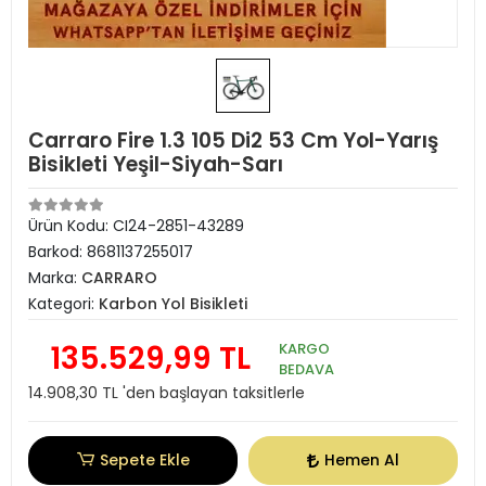
Carraro Fire 1.3 105 Di2 53 Cm Yol-Yarış
Bisikleti Yeşil-Siyah-Sarı
Ürün Kodu:
CI24-2851-43289
Barkod:
8681137255017
Marka:
CARRARO
Kategori:
Karbon Yol Bisikleti
135.529,99 TL
KARGO
BEDAVA
14.908,30 TL 'den başlayan taksitlerle
Sepete Ekle
Hemen Al