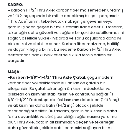
KADRO:
-
Karbon 1-1/2" Thru Axle; karbon fiber malzemeden üretilmiş
ve 1-1/2 inç çapında bir mil ile donatılmış bir şasi parçasıdır.
"Thru Axle" terimi, tekerlek takmak için çerçevenin veya
çatalın içinden geçen bir mil sistemini ifade eder. Bu tasarım,
tekerleğin daha güvenli ve sağlam bir şekilde sabitlenmesini
sağlar, özellikle yüksek hızlarda ve zorlu koşullarda daha iyi
bir kontrol ve stabilite sunar. Karbon fiber malzeme, hafifliği
ve dayanıklılığıyla bilinir, bu nedenle Karbon 1-1/2" Thru Axle,
performans odaklı bisikletlerde sıklıkla tercih edilen bir
parçadır.
MAŞA:
-Karbon 1-1/8"-1-1/2" Thru Axle Çatal
, çoğu modern
karbon fiber yol bisikletinde kullanılan ön çatalın bir
bileşenidir. Bu çatal, tekerleğin ön kısmını destekler ve
bisikletin ön kısmının stabilitesini ve kontrolünü sağlar. "1-
1/8"-1-1/2"" ifadesi, çatalın üst kısmının daha ince (1-1/8 inç)
ve alt kısmının daha kalın (1-1/2 inç) olacak şekilde
tasarlandığını belirtir. Bu tasarım, çatalın ön kısmının daha
fazla dayanıklılık ve sürüş esnekliği sağlamasına yardımcı
olur. Thru Axle, çatalın alt kısmından geçen ve tekerleğin
daha güvenli bir şekilde sabitlenmesini sağlayan bir mil