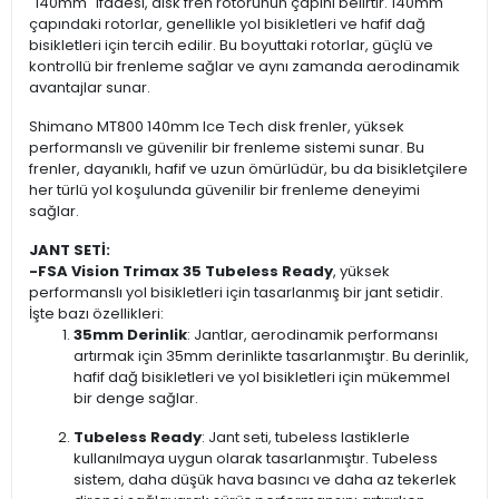
"140mm" ifadesi, disk fren rotorunun çapını belirtir. 140mm
çapındaki rotorlar, genellikle yol bisikletleri ve hafif dağ
bisikletleri için tercih edilir. Bu boyuttaki rotorlar, güçlü ve
kontrollü bir frenleme sağlar ve aynı zamanda aerodinamik
avantajlar sunar.
Shimano MT800 140mm Ice Tech disk frenler, yüksek
performanslı ve güvenilir bir frenleme sistemi sunar. Bu
frenler, dayanıklı, hafif ve uzun ömürlüdür, bu da bisikletçilere
her türlü yol koşulunda güvenilir bir frenleme deneyimi
sağlar.
JANT SETİ:
-FSA Vision Trimax 35 Tubeless Ready
, yüksek
performanslı yol bisikletleri için tasarlanmış bir jant setidir.
İşte bazı özellikleri:
35mm Derinlik
: Jantlar, aerodinamik performansı
artırmak için 35mm derinlikte tasarlanmıştır. Bu derinlik,
hafif dağ bisikletleri ve yol bisikletleri için mükemmel
bir denge sağlar.
Tubeless Ready
: Jant seti, tubeless lastiklerle
kullanılmaya uygun olarak tasarlanmıştır. Tubeless
sistem, daha düşük hava basıncı ve daha az tekerlek