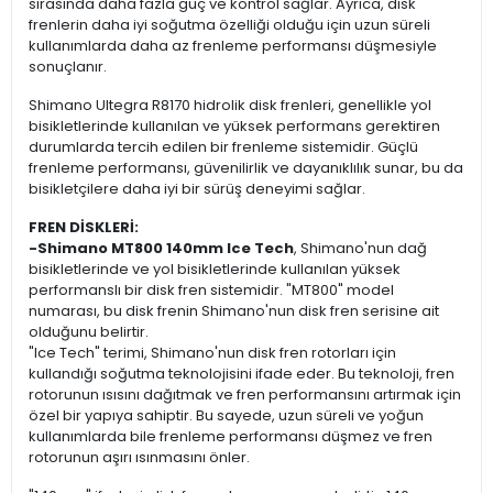
sırasında daha fazla güç ve kontrol sağlar. Ayrıca, disk
frenlerin daha iyi soğutma özelliği olduğu için uzun süreli
kullanımlarda daha az frenleme performansı düşmesiyle
sonuçlanır.
Shimano Ultegra R8170 hidrolik disk frenleri, genellikle yol
bisikletlerinde kullanılan ve yüksek performans gerektiren
durumlarda tercih edilen bir frenleme sistemidir. Güçlü
frenleme performansı, güvenilirlik ve dayanıklılık sunar, bu da
bisikletçilere daha iyi bir sürüş deneyimi sağlar.
FREN DİSKLERİ:
-Shimano MT800 140mm Ice Tech
, Shimano'nun dağ
bisikletlerinde ve yol bisikletlerinde kullanılan yüksek
performanslı bir disk fren sistemidir. "MT800" model
numarası, bu disk frenin Shimano'nun disk fren serisine ait
olduğunu belirtir.
"Ice Tech" terimi, Shimano'nun disk fren rotorları için
kullandığı soğutma teknolojisini ifade eder. Bu teknoloji, fren
rotorunun ısısını dağıtmak ve fren performansını artırmak için
özel bir yapıya sahiptir. Bu sayede, uzun süreli ve yoğun
kullanımlarda bile frenleme performansı düşmez ve fren
rotorunun aşırı ısınmasını önler.