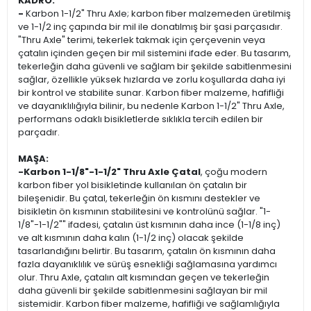
KADRO:
-
Karbon 1-1/2" Thru Axle; karbon fiber malzemeden üretilmiş
ve 1-1/2 inç çapında bir mil ile donatılmış bir şasi parçasıdır.
"Thru Axle" terimi, tekerlek takmak için çerçevenin veya
çatalın içinden geçen bir mil sistemini ifade eder. Bu tasarım,
tekerleğin daha güvenli ve sağlam bir şekilde sabitlenmesini
sağlar, özellikle yüksek hızlarda ve zorlu koşullarda daha iyi
bir kontrol ve stabilite sunar. Karbon fiber malzeme, hafifliği
ve dayanıklılığıyla bilinir, bu nedenle Karbon 1-1/2" Thru Axle,
performans odaklı bisikletlerde sıklıkla tercih edilen bir
parçadır.
MAŞA:
-Karbon 1-1/8"-1-1/2" Thru Axle Çatal
, çoğu modern
karbon fiber yol bisikletinde kullanılan ön çatalın bir
bileşenidir. Bu çatal, tekerleğin ön kısmını destekler ve
bisikletin ön kısmının stabilitesini ve kontrolünü sağlar. "1-
1/8"-1-1/2"" ifadesi, çatalın üst kısmının daha ince (1-1/8 inç)
ve alt kısmının daha kalın (1-1/2 inç) olacak şekilde
tasarlandığını belirtir. Bu tasarım, çatalın ön kısmının daha
fazla dayanıklılık ve sürüş esnekliği sağlamasına yardımcı
olur. Thru Axle, çatalın alt kısmından geçen ve tekerleğin
daha güvenli bir şekilde sabitlenmesini sağlayan bir mil
sistemidir. Karbon fiber malzeme, hafifliği ve sağlamlığıyla