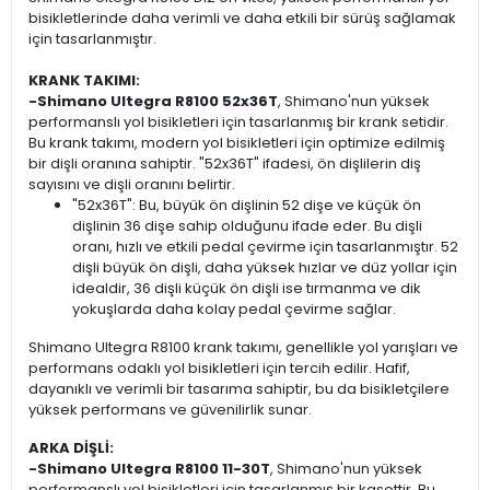
bisikletlerinde daha verimli ve daha etkili bir sürüş sağlamak
için tasarlanmıştır.
KRANK TAKIMI:
-Shimano Ultegra R8100 52x36T
, Shimano'nun yüksek
performanslı yol bisikletleri için tasarlanmış bir krank setidir.
Bu krank takımı, modern yol bisikletleri için optimize edilmiş
bir dişli oranına sahiptir. "52x36T" ifadesi, ön dişlilerin diş
sayısını ve dişli oranını belirtir.
"52x36T": Bu, büyük ön dişlinin 52 dişe ve küçük ön
dişlinin 36 dişe sahip olduğunu ifade eder. Bu dişli
oranı, hızlı ve etkili pedal çevirme için tasarlanmıştır. 52
dişli büyük ön dişli, daha yüksek hızlar ve düz yollar için
idealdir, 36 dişli küçük ön dişli ise tırmanma ve dik
yokuşlarda daha kolay pedal çevirme sağlar.
Shimano Ultegra R8100 krank takımı, genellikle yol yarışları ve
performans odaklı yol bisikletleri için tercih edilir. Hafif,
dayanıklı ve verimli bir tasarıma sahiptir, bu da bisikletçilere
yüksek performans ve güvenilirlik sunar.
ARKA DİŞLİ:
-Shimano Ultegra R8100 11-30T
, Shimano'nun yüksek
performanslı yol bisikletleri için tasarlanmış bir kasettir. Bu