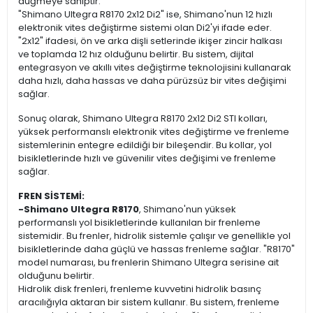
düğmeye sahiptir.
"Shimano Ultegra R8170 2x12 Di2" ise, Shimano'nun 12 hızlı
elektronik vites değiştirme sistemi olan Di2'yi ifade eder.
"2x12" ifadesi, ön ve arka dişli setlerinde ikişer zincir halkası
ve toplamda 12 hız olduğunu belirtir. Bu sistem, dijital
entegrasyon ve akıllı vites değiştirme teknolojisini kullanarak
daha hızlı, daha hassas ve daha pürüzsüz bir vites değişimi
sağlar.
Sonuç olarak, Shimano Ultegra R8170 2x12 Di2 STI kolları,
yüksek performanslı elektronik vites değiştirme ve frenleme
sistemlerinin entegre edildiği bir bileşendir. Bu kollar, yol
bisikletlerinde hızlı ve güvenilir vites değişimi ve frenleme
sağlar.
FREN SİSTEMİ:
-Shimano Ultegra R8170
, Shimano'nun yüksek
performanslı yol bisikletlerinde kullanılan bir frenleme
sistemidir. Bu frenler, hidrolik sistemle çalışır ve genellikle yol
bisikletlerinde daha güçlü ve hassas frenleme sağlar. "R8170"
model numarası, bu frenlerin Shimano Ultegra serisine ait
olduğunu belirtir.
Hidrolik disk frenleri, frenleme kuvvetini hidrolik basınç
aracılığıyla aktaran bir sistem kullanır. Bu sistem, frenleme