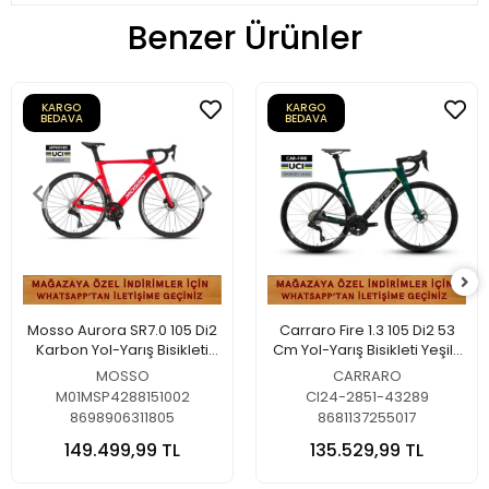
Benzer Ürünler
KARGO
KARGO
BEDAVA
BEDAVA
Mosso Aurora SR7.0 105 Di2
Carraro Fire 1.3 105 Di2 53
Karbon Yol-Yarış Bisikleti
Cm Yol-Yarış Bisikleti Yeşil-
Kırmızı-Beyaz 51 Cm
Siyah-Sarı
MOSSO
CARRARO
M01MSP4288151002
CI24-2851-43289
8698906311805
8681137255017
149.499,99 TL
135.529,99 TL