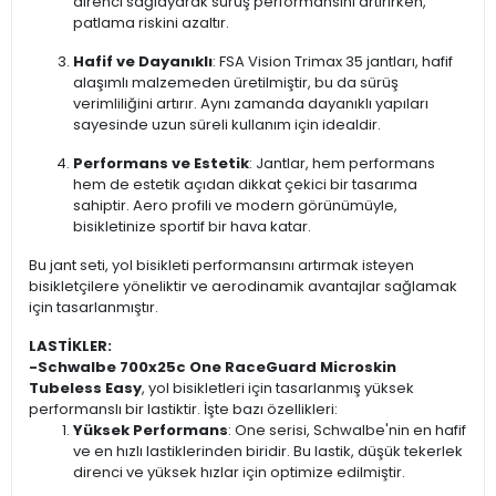
direnci sağlayarak sürüş performansını artırırken,
patlama riskini azaltır.
Hafif ve Dayanıklı
: FSA Vision Trimax 35 jantları, hafif
alaşımlı malzemeden üretilmiştir, bu da sürüş
verimliliğini artırır. Aynı zamanda dayanıklı yapıları
sayesinde uzun süreli kullanım için idealdir.
Performans ve Estetik
: Jantlar, hem performans
hem de estetik açıdan dikkat çekici bir tasarıma
sahiptir. Aero profili ve modern görünümüyle,
bisikletinize sportif bir hava katar.
Bu jant seti, yol bisikleti performansını artırmak isteyen
bisikletçilere yöneliktir ve aerodinamik avantajlar sağlamak
için tasarlanmıştır.
LASTİKLER:
-Schwalbe 700x25c One RaceGuard Microskin
Tubeless Easy
, yol bisikletleri için tasarlanmış yüksek
performanslı bir lastiktir. İşte bazı özellikleri:
Yüksek Performans
: One serisi, Schwalbe'nin en hafif
ve en hızlı lastiklerinden biridir. Bu lastik, düşük tekerlek
direnci ve yüksek hızlar için optimize edilmiştir.