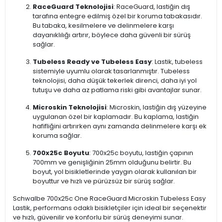
RaceGuard Teknolojisi
: RaceGuard, lastiğin dış
tarafına entegre edilmiş özel bir koruma tabakasıdır.
Bu tabaka, kesilmelere ve delinmelere karşı
dayanıklılığı artırır, böylece daha güvenli bir sürüş
sağlar.
Tubeless Ready ve Tubeless Easy
: Lastik, tubeless
sistemiyle uyumlu olarak tasarlanmıştır. Tubeless
teknolojisi, daha düşük tekerlek direnci, daha iyi yol
tutuşu ve daha az patlama riski gibi avantajlar sunar.
Microskin Teknolojisi
: Microskin, lastiğin dış yüzeyine
uygulanan özel bir kaplamadır. Bu kaplama, lastiğin
hafifliğini artırırken aynı zamanda delinmelere karşı ek
koruma sağlar.
700x25c Boyutu
: 700x25c boyutu, lastiğin çapının
700mm ve genişliğinin 25mm olduğunu belirtir. Bu
boyut, yol bisikletlerinde yaygın olarak kullanılan bir
boyuttur ve hızlı ve pürüzsüz bir sürüş sağlar.
Schwalbe 700x25c One RaceGuard Microskin Tubeless Easy
Lastik, performans odaklı bisikletçiler için ideal bir seçenektir
ve hızlı, güvenilir ve konforlu bir sürüş deneyimi sunar.