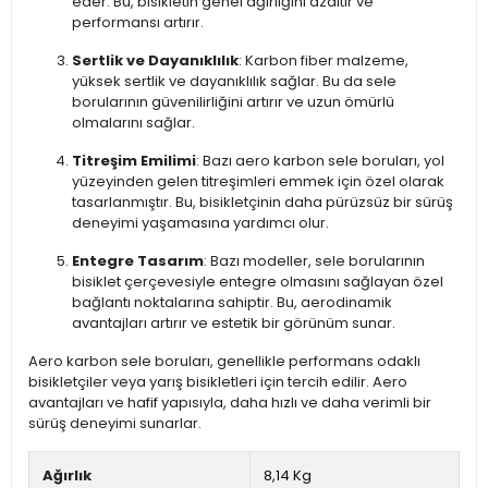
eder. Bu, bisikletin genel ağırlığını azaltır ve
performansı artırır.
Sertlik ve Dayanıklılık
: Karbon fiber malzeme,
yüksek sertlik ve dayanıklılık sağlar. Bu da sele
borularının güvenilirliğini artırır ve uzun ömürlü
olmalarını sağlar.
Titreşim Emilimi
: Bazı aero karbon sele boruları, yol
yüzeyinden gelen titreşimleri emmek için özel olarak
tasarlanmıştır. Bu, bisikletçinin daha pürüzsüz bir sürüş
deneyimi yaşamasına yardımcı olur.
Entegre Tasarım
: Bazı modeller, sele borularının
bisiklet çerçevesiyle entegre olmasını sağlayan özel
bağlantı noktalarına sahiptir. Bu, aerodinamik
avantajları artırır ve estetik bir görünüm sunar.
Aero karbon sele boruları, genellikle performans odaklı
bisikletçiler veya yarış bisikletleri için tercih edilir. Aero
avantajları ve hafif yapısıyla, daha hızlı ve daha verimli bir
sürüş deneyimi sunarlar.
Ağırlık
8,14 Kg