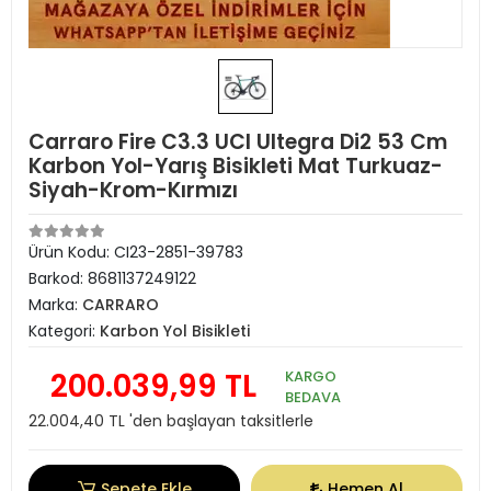
Carraro Fire C3.3 UCI Ultegra Di2 53 Cm
Karbon Yol-Yarış Bisikleti Mat Turkuaz-
Siyah-Krom-Kırmızı
Ürün Kodu:
CI23-2851-39783
Barkod:
8681137249122
Marka:
CARRARO
Kategori:
Karbon Yol Bisikleti
200.039,99 TL
KARGO
BEDAVA
22.004,40 TL 'den başlayan taksitlerle
Sepete Ekle
Hemen Al