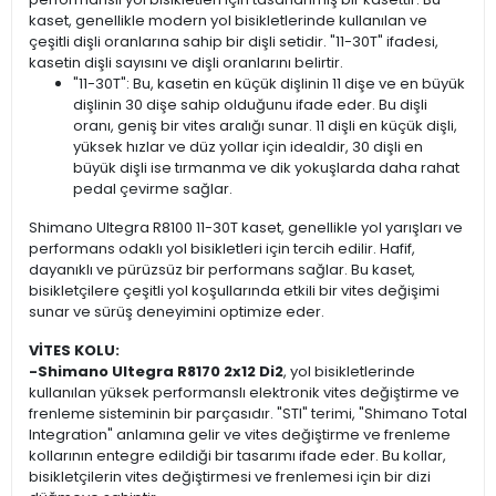
kaset, genellikle modern yol bisikletlerinde kullanılan ve
çeşitli dişli oranlarına sahip bir dişli setidir. "11-30T" ifadesi,
kasetin dişli sayısını ve dişli oranlarını belirtir.
"11-30T": Bu, kasetin en küçük dişlinin 11 dişe ve en büyük
dişlinin 30 dişe sahip olduğunu ifade eder. Bu dişli
oranı, geniş bir vites aralığı sunar. 11 dişli en küçük dişli,
yüksek hızlar ve düz yollar için idealdir, 30 dişli en
büyük dişli ise tırmanma ve dik yokuşlarda daha rahat
pedal çevirme sağlar.
Shimano Ultegra R8100 11-30T kaset, genellikle yol yarışları ve
performans odaklı yol bisikletleri için tercih edilir. Hafif,
dayanıklı ve pürüzsüz bir performans sağlar. Bu kaset,
bisikletçilere çeşitli yol koşullarında etkili bir vites değişimi
sunar ve sürüş deneyimini optimize eder.
VİTES KOLU:
-Shimano Ultegra R8170 2x12 Di2
, yol bisikletlerinde
kullanılan yüksek performanslı elektronik vites değiştirme ve
frenleme sisteminin bir parçasıdır. "STI" terimi, "Shimano Total
Integration" anlamına gelir ve vites değiştirme ve frenleme
kollarının entegre edildiği bir tasarımı ifade eder. Bu kollar,
bisikletçilerin vites değiştirmesi ve frenlemesi için bir dizi