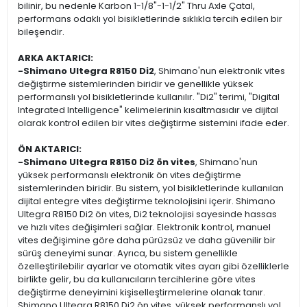
bilinir, bu nedenle Karbon 1-1/8"-1-1/2" Thru Axle Çatal,
performans odaklı yol bisikletlerinde sıklıkla tercih edilen bir
bileşendir.
ARKA AKTARICI:
-Shimano Ultegra R8150 Di2
, Shimano'nun elektronik vites
değiştirme sistemlerinden biridir ve genellikle yüksek
performanslı yol bisikletlerinde kullanılır. "Di2" terimi, "Digital
Integrated Intelligence" kelimelerinin kısaltmasıdır ve dijital
olarak kontrol edilen bir vites değiştirme sistemini ifade eder.
ÖN AKTARICI:
-Shimano Ultegra R8150 Di2 ön vites
, Shimano'nun
yüksek performanslı elektronik ön vites değiştirme
sistemlerinden biridir. Bu sistem, yol bisikletlerinde kullanılan
dijital entegre vites değiştirme teknolojisini içerir. Shimano
Ultegra R8150 Di2 ön vites, Di2 teknolojisi sayesinde hassas
ve hızlı vites değişimleri sağlar. Elektronik kontrol, manuel
vites değişimine göre daha pürüzsüz ve daha güvenilir bir
sürüş deneyimi sunar. Ayrıca, bu sistem genellikle
özelleştirilebilir ayarlar ve otomatik vites ayarı gibi özelliklerle
birlikte gelir, bu da kullanıcıların tercihlerine göre vites
değiştirme deneyimini kişiselleştirmelerine olanak tanır.
Shimano Ultegra R8150 Di2 ön vites, yüksek performanslı yol