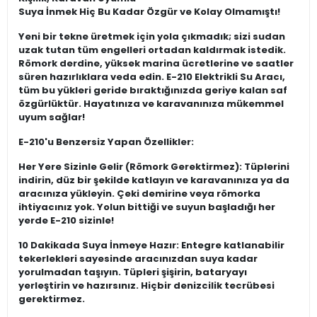
Suya İnmek Hiç Bu Kadar Özgür ve Kolay Olmamıştı!
Yeni bir tekne üretmek için yola çıkmadık; sizi sudan
uzak tutan tüm engelleri ortadan kaldırmak istedik.
Römork derdine, yüksek marina ücretlerine ve saatler
süren hazırlıklara veda edin. E-210 Elektrikli Su Aracı,
tüm bu yükleri geride bıraktığınızda geriye kalan saf
özgürlüktür. Hayatınıza ve karavanınıza mükemmel
uyum sağlar!
E-210'u Benzersiz Yapan Özellikler:
Her Yere Sizinle Gelir (Römork Gerektirmez): Tüplerini
indirin, düz bir şekilde katlayın ve karavanınıza ya da
aracınıza yükleyin. Çeki demirine veya römorka
ihtiyacınız yok. Yolun bittiği ve suyun başladığı her
yerde E-210 sizinle!
10 Dakikada Suya İnmeye Hazır: Entegre katlanabilir
tekerlekleri sayesinde aracınızdan suya kadar
yorulmadan taşıyın. Tüpleri şişirin, bataryayı
yerleştirin ve hazırsınız. Hiçbir denizcilik tecrübesi
gerektirmez.