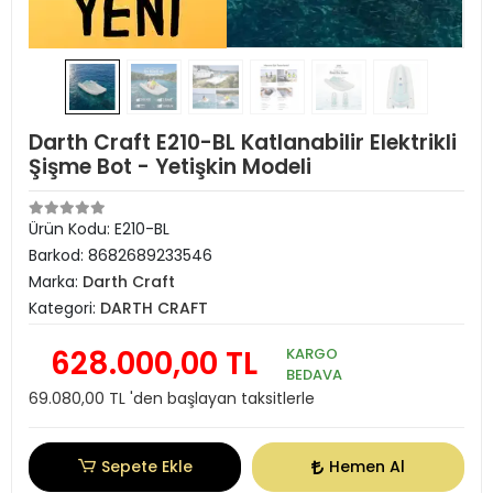
Darth Craft E210-BL Katlanabilir Elektrikli
Şişme Bot - Yetişkin Modeli
Ürün Kodu:
E210-BL
Barkod:
8682689233546
Marka:
Darth Craft
Kategori:
DARTH CRAFT
628.000,00 TL
KARGO
BEDAVA
69.080,00 TL 'den başlayan taksitlerle
Sepete Ekle
Hemen Al