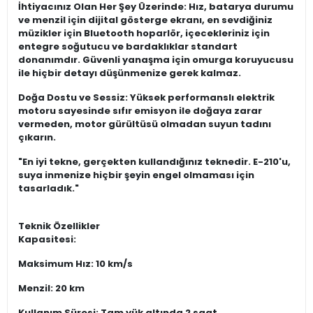
İhtiyacınız Olan Her Şey Üzerinde: Hız, batarya durumu
ve menzil için dijital gösterge ekranı, en sevdiğiniz
müzikler için Bluetooth hoparlör, içecekleriniz için
entegre soğutucu ve bardaklıklar standart
donanımdır. Güvenli yanaşma için omurga koruyucusu
ile hiçbir detayı düşünmenize gerek kalmaz.
Doğa Dostu ve Sessiz: Yüksek performanslı elektrik
motoru sayesinde sıfır emisyon ile doğaya zarar
vermeden, motor gürültüsü olmadan suyun tadını
çıkarın.
"En iyi tekne, gerçekten kullandığınız teknedir. E-210'u,
suya inmenize hiçbir şeyin engel olmaması için
tasarladık."
Teknik Özellikler
Kapasitesi:
Maksimum Hız: 10 km/s
Menzil: 20 km
Kullanım Süresi: Tam yük altında 2 saat