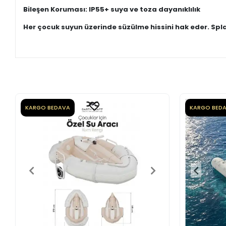
Bileşen Koruması: IP55+ suya ve toza dayanıklılık
Her çocuk suyun üzerinde süzülme hissini hak eder. Spla
KARGO BEDAVA
KARGO BED