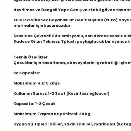
devrilmez ve Dengeli Yapı: Geniş ve stabil gövde tasa
Yıllarca Sürecek Dayanıklılık: Deniz suyuna (tuza) dayan
marinalar için kusursuzdur.
Sessiz ve Çevreci: Sıfır emisyonlu, son derece sessiz el
Sadece Onun Teknesi: Splash paylaşılacak bir oyuncak de
Teknik Özellikler
Çocuklar için tasarlandı, ebeveynlerin iç rahatlığı için 
ve Kapasite:
Maksimum Hız: 5 km/s
Kullanım Süresi: 1-2 Saat (Kesintisiz eğlence!)
Kapasite: 1-2 Çocuk
Maksimum Taşıma Kapasitesi: 80 kg
Uygun Su Tipleri: Göller, sakin sahiller, marinalar (Kateg