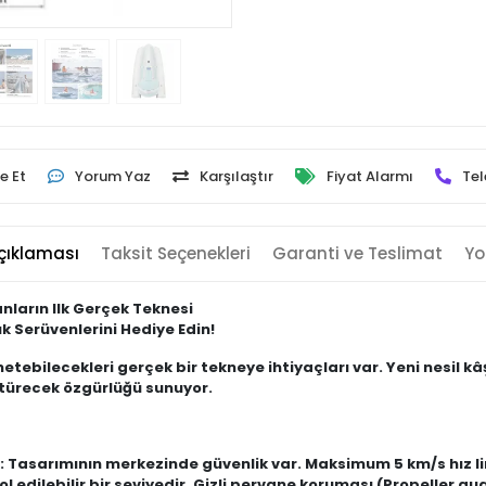
e Et
Yorum Yaz
Karşılaştır
Fiyat Alarmı
Tel
çıklaması
Taksit Seçenekleri
Garanti ve Teslimat
Yo
nların Ilk Gerçek Teknesi
k Serüvenlerini Hediye Edin!
bilecekleri gerçek bir tekneye ihtiyaçları var. Yeni nesil kâşi
ştürecek özgürlüğü sunuyor.
 Tasarımının merkezinde güvenlik var. Maksimum 5 km/s hız limi
l edilebilir bir seviyedir. Gizli pervane koruması (Propeller g