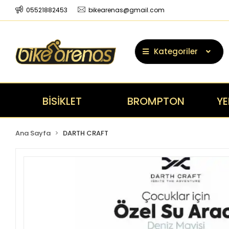
05521882453
bikearenas@gmail.com
Kategoriler
BİSİKLET
BROMPTON
YE
Ana Sayfa
DARTH CRAFT