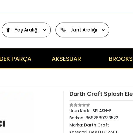
Yaş Aralığı
Jant Aralığı
DEK PARÇA
AKSESUAR
BROOKS
Darth Craft Splash Ele
Ürün Kodu:
SPLASH-BL
Barkod:
8682689233522
Marka:
Darth Craft
Kategori:
DARTH CRAFT