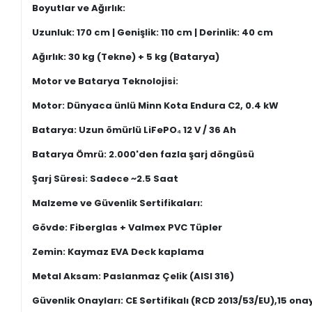
Boyutlar ve Ağırlık:
Uzunluk: 170 cm | Genişlik: 110 cm | Derinlik: 40 cm
Ağırlık: 30 kg (Tekne) + 5 kg (Batarya)
Motor ve Batarya Teknolojisi:
Motor: Dünyaca ünlü Minn Kota Endura C2, 0.4 kW
Batarya: Uzun ömürlü LiFePO₄ 12 V / 36 Ah
Batarya Ömrü: 2.000'den fazla şarj döngüsü
Şarj Süresi: Sadece ~2.5 Saat
Malzeme ve Güvenlik Sertifikaları:
Gövde: Fiberglas + Valmex PVC Tüpler
Zemin: Kaymaz EVA Deck kaplama
Metal Aksam: Paslanmaz Çelik (AISI 316)
Güvenlik Onayları: CE Sertifikalı (RCD 2013/53/EU),15 ona