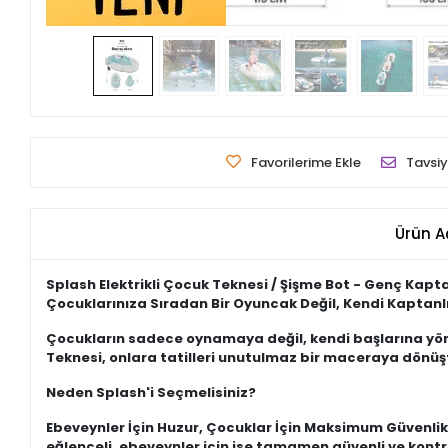
Favorilerime Ekle
Tavsiy
Ürün A
Splash Elektrikli Çocuk Teknesi / Şişme Bot - Genç Kapta
Çocuklarınıza Sıradan Bir Oyuncak Değil, Kendi Kaptanlı
Çocukların sadece oynamaya değil, kendi başlarına yönete
Teknesi, onlara tatilleri unutulmaz bir maceraya dönü
Neden Splash'i Seçmelisiniz?
Ebeveynler İçin Huzur, Çocuklar İçin Maksimum Güvenlik:
eğlenceli, ebeveynler için ise tamamen güvenli ve kontro