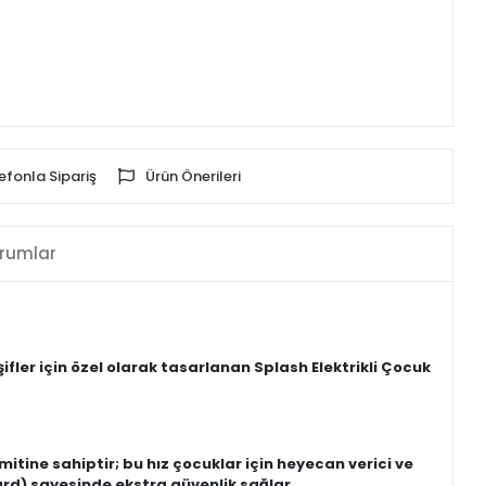
efonla Sipariş
Ürün Önerileri
rumlar
fler için özel olarak tasarlanan Splash Elektrikli Çocuk
tine sahiptir; bu hız çocuklar için heyecan verici ve
uard) sayesinde ekstra güvenlik sağlar.