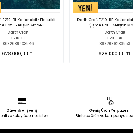
 E210-BL Katlanabilir Elektrikli
Darth Craft E210-BR Katlanabili
me Bot - Yetişkin Modeli
Şişme Bot - Yetişkin Mo
Darth Craft
Darth Craft
E210-BL
E210-BR
8682689233546
8682689233553
628.000,00 TL
628.000,00 TL
Güvenli Alışveriş
Geniş Ürün Yelpazesi
enli ve kolay ödeme sistemi
Binlerce ürün ve kampanya seç