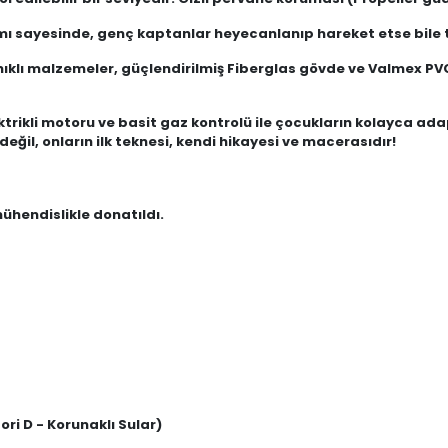
rımı sayesinde, genç kaptanlar heyecanlanıp hareket etse bile
ıklı malzemeler, güçlendirilmiş Fiberglas gövde ve Valmex PVC t
ektrikli motoru ve basit gaz kontrolü ile çocukların kolayca ad
ğil, onların ilk teknesi, kendi hikayesi ve macerasıdır!
mühendislikle donatıldı.
ori D - Korunaklı Sular)