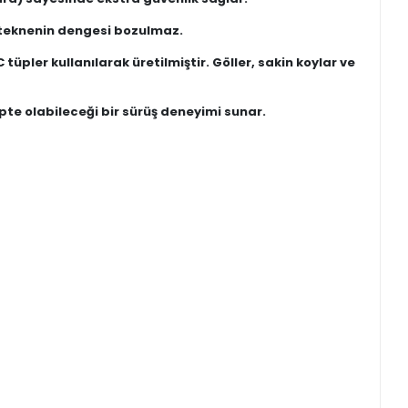
 teknenin dengesi bozulmaz.
üpler kullanılarak üretilmiştir. Göller, sakin koylar ve
apte olabileceği bir sürüş deneyimi sunar.