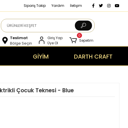
Sipariş Takip
Yardım
İletişim
0
Teslimat
Giriş Yap
Sepetim
Bölge Seçin
Üye Ol
GİYİM
DARTH CRAFT
ktrikli Çocuk Teknesi - Blue