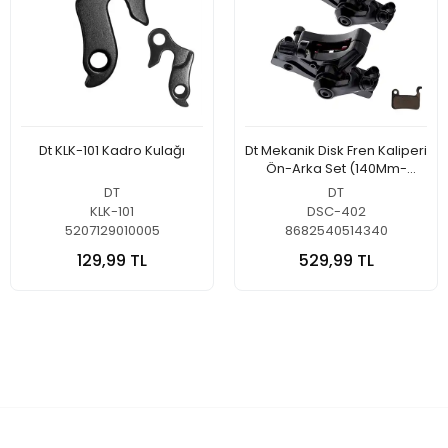
Dt KLK-101 Kadro Kulağı
Dt Mekanik Disk Fren Kaliperi
Ön-Arka Set (140Mm-
160Mm)
DT
DT
KLK-101
DSC-402
5207129010005
8682540514340
129,99 TL
529,99 TL