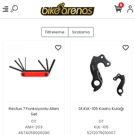
0
Filtreleme
Sıralama
Rectus 7 Fonksiyonlu Allen
Dt KLK-105 Kadro Kulağı
Set
DT
DT
ANH-203
KLK-105
4674059006090
5212079010007