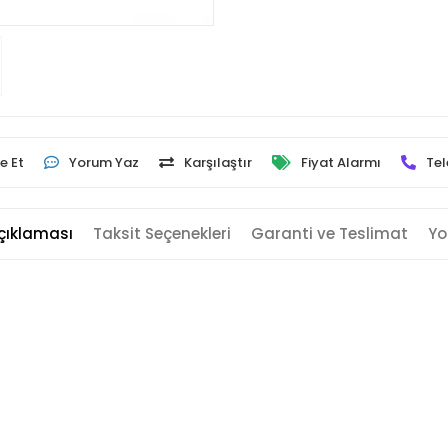
e Et
Yorum Yaz
Karşılaştır
Fiyat Alarmı
Tel
çıklaması
Taksit Seçenekleri
Garanti ve Teslimat
Yo