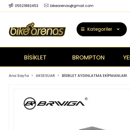
05521882453
bikearenas@gmail.com
Kategoriler
BİSİKLET
BROMPTON
YE
Ana Sayfa
AKSESUAR
BİSİKLET AYDINLATMA EKİPMANLARI