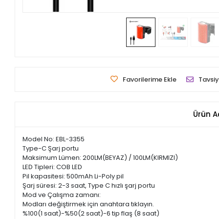
Favorilerime Ekle
Tavsiy
Ürün A
Model No: EBL-3355
Type-C Şarj portu
Maksimum Lümen: 200LM(BEYAZ) / 100LM(KIRMIZI)
LED Tipleri: COB LED
Pil kapasitesi: 500mAh Li-Poly pil
Şarj süresi: 2-3 saat, Type C hızlı şarj portu
Mod ve Çalışma zamanı:
Modları değiştirmek için anahtara tıklayın.
%100(1 saat)-%50(2 saat)-6 tip flaş (8 saat)