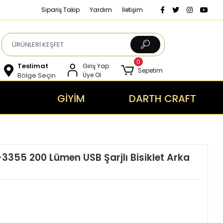
Sipariş Takip
Yardım
İletişim
0
Teslimat
Giriş Yap
Sepetim
Bölge Seçin
Üye Ol
GİYİM
DARTH CRAFT
-3355 200 Lümen USB Şarjlı Bisiklet Arka