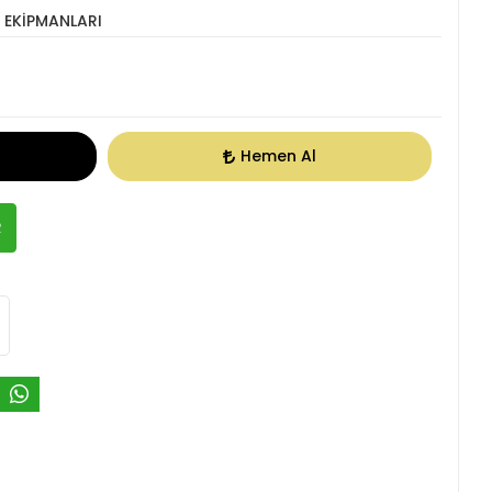
 EKİPMANLARI
Hemen Al
R