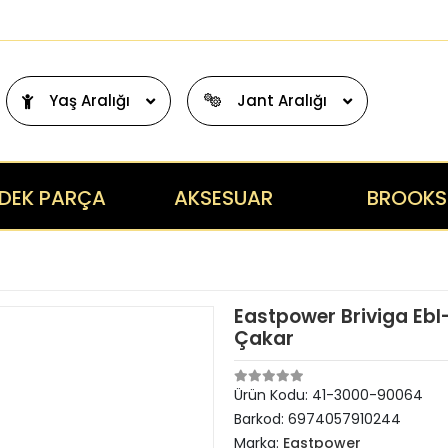
Yaş Aralığı
Jant Aralığı
DEK PARÇA
AKSESUAR
BROOKS
Eastpower Briviga Ebl
Çakar
Ürün Kodu:
41-3000-90064
Barkod:
6974057910244
Marka:
Eastpower