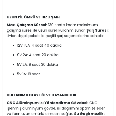
UZUN PİL ÖMRÜ VE HIZLI ŞARJ
Max. Çalışma Süresi:
130 saate kadar maksimum
çalışma süresi ile uzun süreli kullanım sunar.
Şarj Süresi:
Li-Ion dış pil paketi ile çeşitli şarj seçeneklerine sahiptir:
12V 1.5A: 4 saat 40 dakika
9V 2A: 4 saat 20 dakika
5V 2A: 9 saat 30 dakika
5V 1A: 18 saat
KULLANIM KOLAYLIĞI VE DAYANIKLILIK
CNC Alüminyum Isı Yönlendirme Gövdesi:
CNC
işlenmiş alüminyum gövde, ısı dağılımını optimize eder
ve farın uzun ömürlü olmasını sağlar.
Su Geçirmezlik: