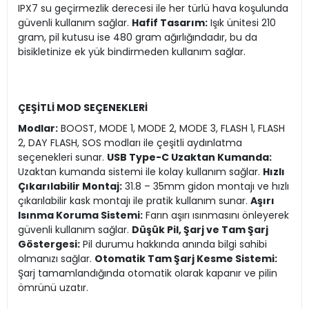
IPX7 su geçirmezlik derecesi ile her türlü hava koşulunda
güvenli kullanım sağlar.
Hafif Tasarım:
Işık ünitesi 210
gram, pil kutusu ise 480 gram ağırlığındadır, bu da
bisikletinize ek yük bindirmeden kullanım sağlar.
ÇEŞİTLİ MOD SEÇENEKLERİ
Modlar:
BOOST, MODE 1, MODE 2, MODE 3, FLASH 1, FLASH
2, DAY FLASH, SOS modları ile çeşitli aydınlatma
seçenekleri sunar.
USB Type-C Uzaktan Kumanda:
Uzaktan kumanda sistemi ile kolay kullanım sağlar.
Hızlı
Çıkarılabilir Montaj:
31.8 – 35mm gidon montajı ve hızlı
çıkarılabilir kask montajı ile pratik kullanım sunar.
Aşırı
Isınma Koruma Sistemi:
Farın aşırı ısınmasını önleyerek
güvenli kullanım sağlar.
Düşük Pil, Şarj ve Tam Şarj
Göstergesi:
Pil durumu hakkında anında bilgi sahibi
olmanızı sağlar.
Otomatik Tam Şarj Kesme Sistemi:
Şarj tamamlandığında otomatik olarak kapanır ve pilin
ömrünü uzatır.