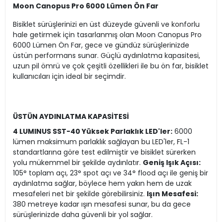
Moon Canopus Pro 6000 Lümen Ön Far
Bisiklet sürüşlerinizi en üst düzeyde güvenli ve konforlu
hale getirmek için tasarlanmış olan Moon Canopus Pro
6000 Lümen Ön Far, gece ve gündüz sürüşlerinizde
üstün performans sunar. Güçlü aydınlatma kapasitesi,
uzun pil ömrü ve çok çeşitli özellikleri ile bu ön far, bisiklet
kullanıcıları için ideal bir seçimdir.
ÜSTÜN AYDINLATMA KAPASİTESİ
4 LUMINUS SST-40 Yüksek Parlaklık LED'ler:
6000
lümen maksimum parlaklık sağlayan bu LED'ler, FL-1
standartlarına göre test edilmiştir ve bisiklet sürerken
yolu mükemmel bir şekilde aydınlatır.
Geniş Işık Açısı:
105° toplam açı, 23° spot açı ve 34° flood açı ile geniş bir
aydınlatma sağlar, böylece hem yakın hem de uzak
mesafeleri net bir şekilde görebilirsiniz.
Işın Mesafesi:
380 metreye kadar ışın mesafesi sunar, bu da gece
sürüşlerinizde daha güvenli bir yol sağlar.