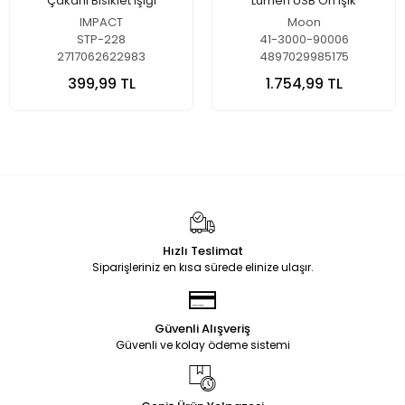
Çakarlı Bisiklet Işığı
Lümen USB Ön Işık
IMPACT
Moon
STP-228
41-3000-90006
2717062622983
4897029985175
399,99 TL
1.754,99 TL
Hızlı Teslimat
Siparişleriniz en kısa sürede elinize ulaşır.
Güvenli Alışveriş
Güvenli ve kolay ödeme sistemi