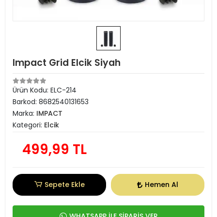
Impact Grid Elcik Siyah
Ürün Kodu:
ELC-214
Barkod:
8682540131653
Marka:
IMPACT
Kategori:
Elcik
499,99 TL
Sepete Ekle
Hemen Al
WHATSAPP İLE SİPARİŞ VER