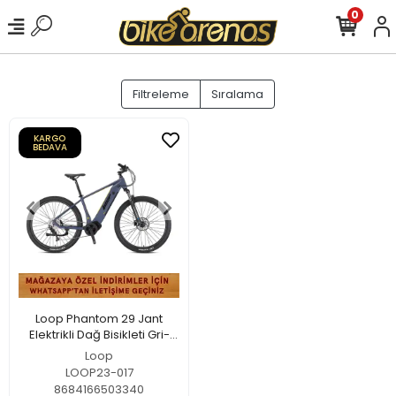
0
Filtreleme
Sıralama
KARGO
BEDAVA
Loop Phantom 29 Jant
Elektrikli Dağ Bisikleti Gri-
Sarı
Loop
LOOP23-017
8684166503340