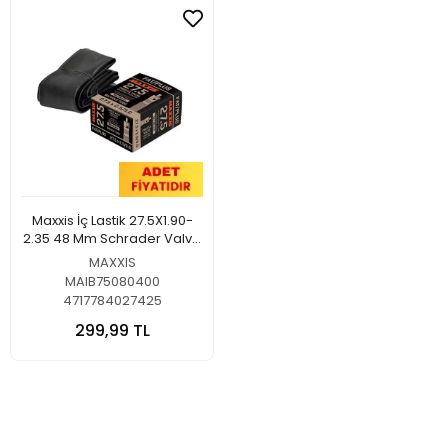
Maxxis İç Lastik 27.5X1.90-
2.35 48 Mm Schrader Valve
(Sv)
MAXXIS
MAIB75080400
4717784027425
299,99 TL