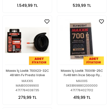
1.549,99 TL
539,99 TL
Maxxis İç Lastik 700X23-32C
Maxxis İç Lastik 700X18-25C
48 Mm Fv Presta Valve
Fv48 Mm İnce Sibop Fly
Weıght 50 Gr
MAXXIS
MAXXIS
MAIB00099900
SKEIB698802000000
4717784038735
4717784027012
279,99 TL
419,99 TL