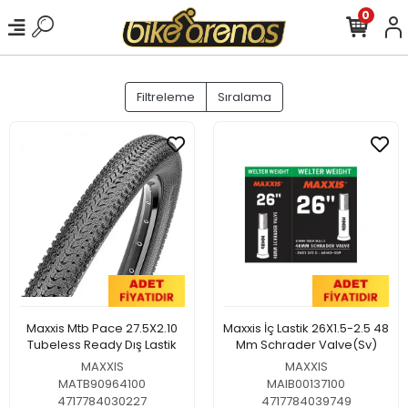
0
Filtreleme
Sıralama
Maxxis Mtb Pace 27.5X2.10
Maxxis İç Lastik 26X1.5-2.5 48
Tubeless Ready Dış Lastik
Mm Schrader Valve(Sv)
MAXXIS
MAXXIS
MATB90964100
MAIB00137100
4717784030227
4717784039749