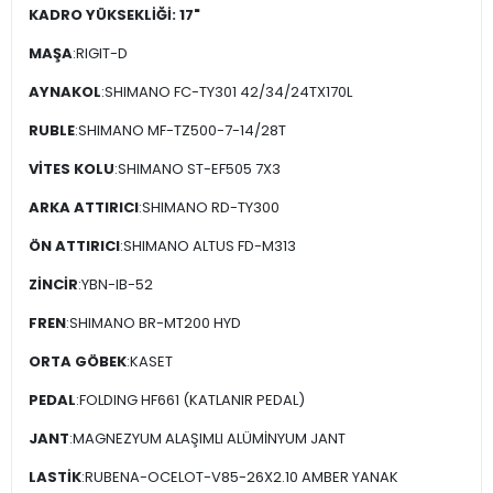
KADRO YÜKSEKLİĞİ: 17"
MAŞA
:RIGIT-D
AYNAKOL
:SHIMANO FC-TY301 42/34/24TX170L
RUBLE
:SHIMANO MF-TZ500-7-14/28T
VİTES KOLU
:SHIMANO ST-EF505 7X3
ARKA ATTIRICI
:SHIMANO RD-TY300
ÖN ATTIRICI
:SHIMANO ALTUS FD-M313
ZİNCİR
:YBN-IB-52
FREN
:SHIMANO BR-MT200 HYD
ORTA GÖBEK
:KASET
PEDAL
:FOLDING HF661 (KATLANIR PEDAL)
JANT
:MAGNEZYUM ALAŞIMLI ALÜMİNYUM JANT
LASTİK
:RUBENA-OCELOT-V85-26X2.10 AMBER YANAK