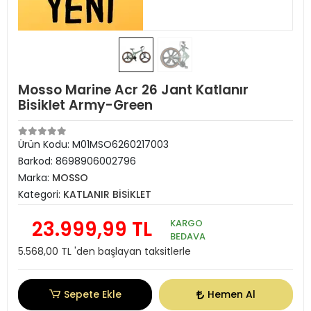
Mosso Marine Acr 26 Jant Katlanır
Bisiklet Army-Green
Ürün Kodu:
M01MSO6260217003
Barkod:
8698906002796
Marka:
MOSSO
Kategori:
KATLANIR BİSİKLET
23.999,99 TL
KARGO
BEDAVA
5.568,00 TL 'den başlayan taksitlerle
Sepete Ekle
Hemen Al