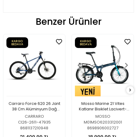
Benzer Ürünler
KARGO
KARGO
BEDAVA
BEDAVA
Carraro Force 620 26 Jant
Mosso Marine 21 Vites
38 Cm Alüminyum Dağ
Katlanır Bisiklet Lacivert-
Bisikleti Metalik Mavi-Gümüş
Turkuaz
CARRARO
MOSSO
CI26-2611-47935
M01MSO6203312001
8681137210948
8698906002727