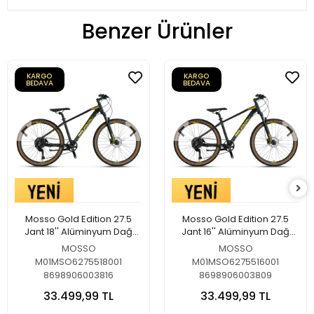
Benzer Ürünler
KARGO
KARGO
BEDAVA
BEDAVA
Mosso Gold Edition 27.5
Mosso Gold Edition 27.5
Jant 18'' Alüminyum Dağ
Jant 16'' Alüminyum Dağ
Bisikleti Mat Siyah-Gold
Bisikleti Mat Siyah-Gold
MOSSO
MOSSO
M01MSO6275518001
M01MSO6275516001
8698906003816
8698906003809
33.499,99 TL
33.499,99 TL