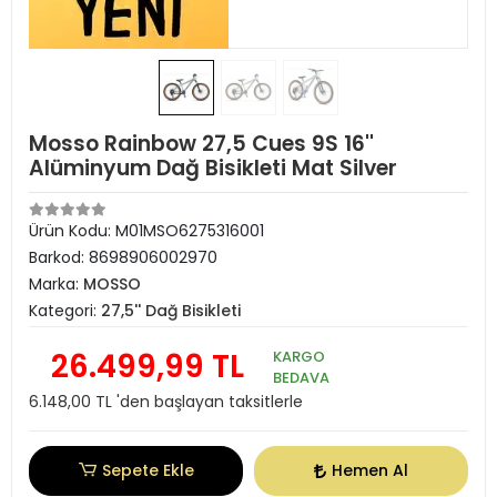
Mosso Rainbow 27,5 Cues 9S 16''
Alüminyum Dağ Bisikleti Mat Silver
Ürün Kodu:
M01MSO6275316001
Barkod:
8698906002970
Marka:
MOSSO
Kategori:
27,5'' Dağ Bisikleti
26.499,99 TL
KARGO
BEDAVA
6.148,00 TL 'den başlayan taksitlerle
Sepete Ekle
Hemen Al