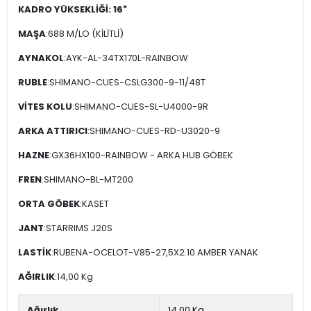
KADRO YÜKSEKLİĞİ: 16"
MAŞA
:688 M/LO (KİLİTLİ)
AYNAKOL
:AYK-AL-34TX170L-RAINBOW
RUBLE
:SHIMANO-CUES-CSLG300-9-11/48T
VİTES KOLU
:SHIMANO-CUES-SL-U4000-9R
ARKA ATTIRICI
:SHIMANO-CUES-RD-U3020-9
HAZNE
:GX36HX100-RAINBOW - ARKA HUB GÖBEK
FREN
:SHIMANO-BL-MT200
ORTA GÖBEK
:KASET
JANT
:STARRIMS J20S
LASTİK
:RUBENA-OCELOT-V85-27,5X2.10 AMBER YANAK
AĞIRLIK
:14,00 Kg
Ağırlık
14,00 Kg