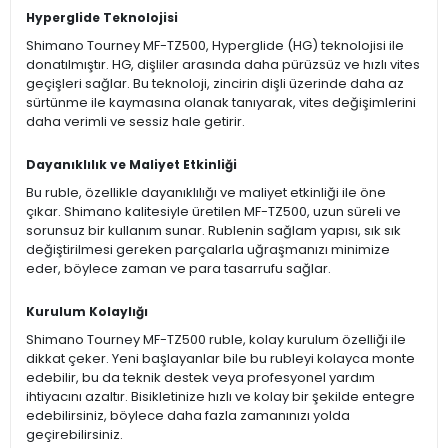
Hyperglide Teknolojisi
Shimano Tourney MF-TZ500, Hyperglide (HG) teknolojisi ile
donatılmıştır. HG, dişliler arasında daha pürüzsüz ve hızlı vites
geçişleri sağlar. Bu teknoloji, zincirin dişli üzerinde daha az
sürtünme ile kaymasına olanak tanıyarak, vites değişimlerini
daha verimli ve sessiz hale getirir.
Dayanıklılık ve Maliyet Etkinliği
Bu ruble, özellikle dayanıklılığı ve maliyet etkinliği ile öne
çıkar. Shimano kalitesiyle üretilen MF-TZ500, uzun süreli ve
sorunsuz bir kullanım sunar. Rublenin sağlam yapısı, sık sık
değiştirilmesi gereken parçalarla uğraşmanızı minimize
eder, böylece zaman ve para tasarrufu sağlar.
Kurulum Kolaylığı
Shimano Tourney MF-TZ500 ruble, kolay kurulum özelliği ile
dikkat çeker. Yeni başlayanlar bile bu rubleyi kolayca monte
edebilir, bu da teknik destek veya profesyonel yardım
ihtiyacını azaltır. Bisikletinize hızlı ve kolay bir şekilde entegre
edebilirsiniz, böylece daha fazla zamanınızı yolda
geçirebilirsiniz.