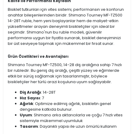
Kalite ile Performansı Keşfedin
Bisiklet tutkunları için vites sistemi, performansın ve konforun
anahtar bileşenlerinden biridir. Shimano Tourney MF-TZ500
14-28T ruble, hem yeni başlayanlar hem de maliyet-etkin
yükseltmeler arayan deneyimli bisikletçiler için ideal bir
seçimdir. Shimano'nun bu ruble modeli, güvenilir
performansı uygun bir fiyatla sunarak, bisiklet deneyiminizi
bir üst seviyeye taşımak için mükemmel bir fırsat sunar.
Ürün Özellikleri ve Avantajları
Shimano Tourney MF-TZ500, 14-28 diş aralığına sahip 7 hızlı
bir rubledir. Bu geniş diş aralığı, çeşitli yüzey ve eğimlerde
etkili bir sürüş sağlamak için tasarlanmıştır, böylece
bisikletçiler her türlü arazi koşuluna uyum sağlayabilir.
Diş Aralığı
: 14-28T
Hız Sayısı
: 7
Ağırlık
: Optimize edilmiş ağırlık, bisikletin genel
dengesine katkıda bulunur.
Uyum
: Shimano arka aktarıcılarla ve çoğu 7 hızlı vites
sistemiyle mükemmel uyumluluk
Tasarım
: Dayanıklı yapısı ile uzun ömürlü kullanım