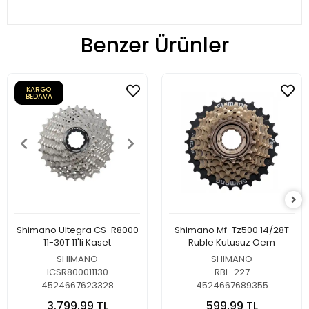
Benzer Ürünler
KARGO
BEDAVA
Shimano Ultegra CS-R8000
Shimano Mf-Tz500 14/28T
11-30T 11'li Kaset
Ruble Kutusuz Oem
SHIMANO
SHIMANO
ICSR800011130
RBL-227
4524667623328
4524667689355
3.799,99 TL
599,99 TL