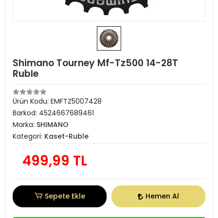
Shimano Tourney Mf-Tz500 14-28T
Ruble
Ürün Kodu:
EMFTZ5007428
Barkod:
4524667689461
Marka:
SHIMANO
Kategori:
Kaset-Ruble
499,99 TL
Sepete Ekle
Hemen Al