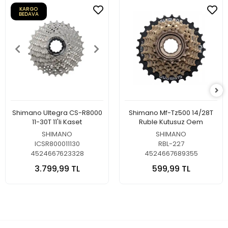
KARGO
BEDAVA
Shimano Ultegra CS-R8000
Shimano Mf-Tz500 14/28T
11-30T 11'li Kaset
Ruble Kutusuz Oem
SHIMANO
SHIMANO
ICSR800011130
RBL-227
4524667623328
4524667689355
3.799,99 TL
599,99 TL