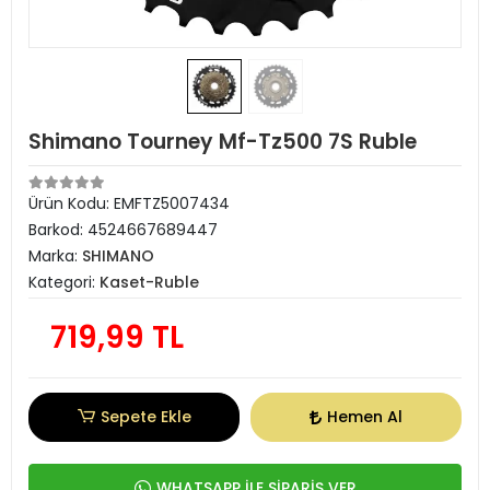
Shimano Tourney Mf-Tz500 7S Ruble
Ürün Kodu:
EMFTZ5007434
Barkod:
4524667689447
Marka:
SHIMANO
Kategori:
Kaset-Ruble
719,99 TL
Sepete Ekle
Hemen Al
WHATSAPP İLE SİPARİŞ VER