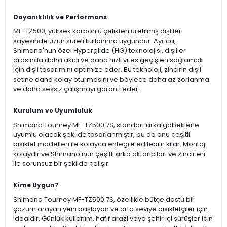
Dayanıklılık ve Performans
MF-TZ500, yüksek karbonlu çelikten üretilmiş dişlileri
sayesinde uzun süreli kullanıma uygundur. Ayrıca,
Shimano'nun özel Hyperglide (HG) teknolojisi, dişliler
arasında daha akıcı ve daha hızlı vites geçişleri sağlamak
için dişli tasarımını optimize eder. Bu teknoloji, zincirin dişli
setine daha kolay oturmasını ve böylece daha az zorlanma
ve daha sessiz çalışmayı garanti eder.
Kurulum ve Uyumluluk
Shimano Tourney MF-TZ500 7S, standart arka göbeklerle
uyumlu olacak şekilde tasarlanmıştır, bu da onu çeşitli
bisiklet modelleri ile kolayca entegre edilebilir kılar. Montajı
kolaydır ve Shimano'nun çeşitli arka aktarıcıları ve zincirleri
ile sorunsuz bir şekilde çalışır.
Kime Uygun?
Shimano Tourney MF-TZ500 7S, özellikle bütçe dostu bir
çözüm arayan yeni başlayan ve orta seviye bisikletçiler için
idealdir. Günlük kullanım, hafif arazi veya şehir içi sürüşler için