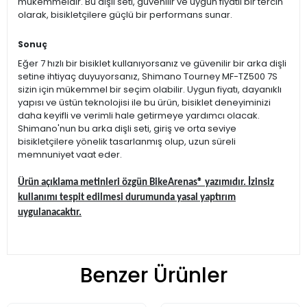
mükemmeldir. Bu dişli seti, güvenilir ve uygun fiyatlı bir tercih
olarak, bisikletçilere güçlü bir performans sunar.
Sonuç
Eğer 7 hızlı bir bisiklet kullanıyorsanız ve güvenilir bir arka dişli
setine ihtiyaç duyuyorsanız, Shimano Tourney MF-TZ500 7S
sizin için mükemmel bir seçim olabilir. Uygun fiyatı, dayanıklı
yapısı ve üstün teknolojisi ile bu ürün, bisiklet deneyiminizi
daha keyifli ve verimli hale getirmeye yardımcı olacak.
Shimano'nun bu arka dişli seti, giriş ve orta seviye
bisikletçilere yönelik tasarlanmış olup, uzun süreli
memnuniyet vaat eder.
Ürün açıklama metinleri özgün BikeArenas® yazımıdır. İzinsiz
kullanımı tespit edilmesi durumunda yasal yaptırım
uygulanacaktır.
Benzer Ürünler