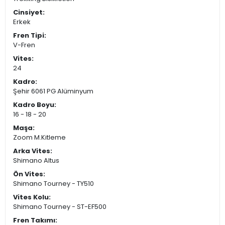
Cinsiyet:
Erkek
Fren Tipi:
V-Fren
Vites:
24
Kadro:
Şehir 6061 PG Alüminyum
Kadro Boyu:
16 - 18 - 20
Maşa:
Zoom M.Kitleme
Arka Vites:
Shimano Altus
Ön Vites:
Shimano Tourney - TY510
Vites Kolu:
Shimano Tourney - ST-EF500
Fren Takımı: