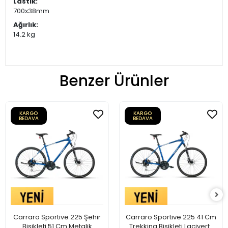
Lastik:
700x38mm
Ağırlık:
14.2 kg
Benzer Ürünler
KARGO
KARGO
BEDAVA
BEDAVA
Carraro Sportive 225 Şehir
Carraro Sportive 225 41 Cm
Bisikleti 51 Cm Metalik
Trekking Bisikleti Lacivert-