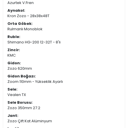
Azurtek V.Fren
Aynakol:
Kron Zozo - 28x38x48T
Orta Göbek:
Rulmanlı Monoblok
Ruble:
Shimano HG-200 12-32T - 8'li
Zincir:
KMC
Gidon:
Zozo 620mm
Gidon Boğazı:
Zoom 110mm - Yükseklik Ayarlı
Sele:
Vealen TX
Sele Borusu:
Zozo 350mm 27.2
Jant:
Zozo Çift Kat Alüminyum