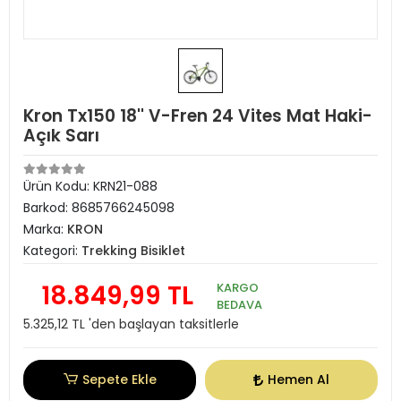
Kron Tx150 18'' V-Fren 24 Vites Mat Haki-
Açık Sarı
Ürün Kodu:
KRN21-088
Barkod:
8685766245098
Marka:
KRON
Kategori:
Trekking Bisiklet
18.849,99 TL
KARGO
BEDAVA
5.325,12 TL 'den başlayan taksitlerle
Sepete Ekle
Hemen Al