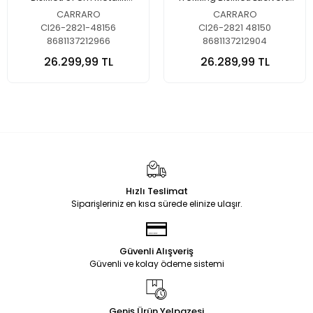
Lacivert-Gümüş
Gümüş
CARRARO
CARRARO
CI26-2821-48156
CI26-2821 48150
8681137212966
8681137212904
26.299,99 TL
26.289,99 TL
Hızlı Teslimat
Siparişleriniz en kısa sürede elinize ulaşır.
Güvenli Alışveriş
Güvenli ve kolay ödeme sistemi
Geniş Ürün Yelpazesi