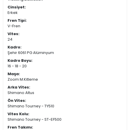
Cinsiyet:
Erkek
Fren Tipi:
V-Fren
Vites:
24
Kadro:
Şehir 6061 PG Alüminyum
Kadro Boyu:
16 - 18 - 20
Maşa:
Zoom M.Kitleme
Arka Vites:
Shimano Altus
Ön Vites:
Shimano Tourney - TY510
Vites Kolu:
Shimano Tourney - ST-EF500
Fren Takımı: