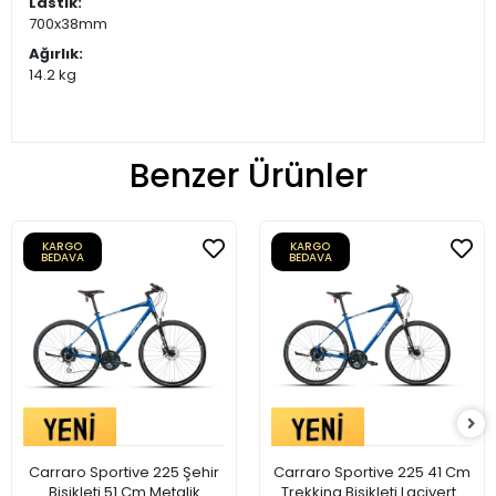
Lastik:
700x38mm
Ağırlık:
14.2 kg
Benzer Ürünler
KARGO
KARGO
BEDAVA
BEDAVA
Carraro Sportive 225 Şehir
Carraro Sportive 225 41 Cm
Bisikleti 51 Cm Metalik
Trekking Bisikleti Lacivert-