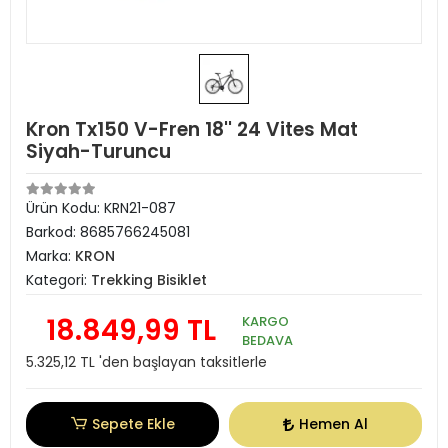
Kron Tx150 V-Fren 18'' 24 Vites Mat
Siyah-Turuncu
Ürün Kodu:
KRN21-087
Barkod:
8685766245081
Marka:
KRON
Kategori:
Trekking Bisiklet
18.849,99 TL
KARGO
BEDAVA
5.325,12 TL 'den başlayan taksitlerle
Sepete Ekle
Hemen Al