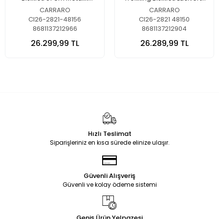
Lacivert-Gümüş
Gümüş
CARRARO
CARRARO
CI26-2821-48156
CI26-2821 48150
8681137212966
8681137212904
26.299,99 TL
26.289,99 TL
Hızlı Teslimat
Siparişleriniz en kısa sürede elinize ulaşır.
Güvenli Alışveriş
Güvenli ve kolay ödeme sistemi
Geniş Ürün Yelpazesi