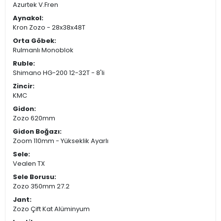
Azurtek V.Fren
Aynakol:
Kron Zozo - 28x38x48T
Orta Göbek:
Rulmanlı Monoblok
Ruble:
Shimano HG-200 12-32T - 8'li
Zincir:
KMC
Gidon:
Zozo 620mm
Gidon Boğazı:
Zoom 110mm - Yükseklik Ayarlı
Sele:
Vealen TX
Sele Borusu:
Zozo 350mm 27.2
Jant:
Zozo Çift Kat Alüminyum