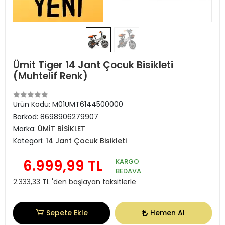
Ümit Tiger 14 Jant Çocuk Bisikleti
(Muhtelif Renk)
Ürün Kodu:
M01UMT6144500000
Barkod:
8698906279907
Marka:
ÜMİT BİSİKLET
Kategori:
14 Jant Çocuk Bisikleti
6.999,99 TL
KARGO
BEDAVA
2.333,33 TL 'den başlayan taksitlerle
Sepete Ekle
Hemen Al