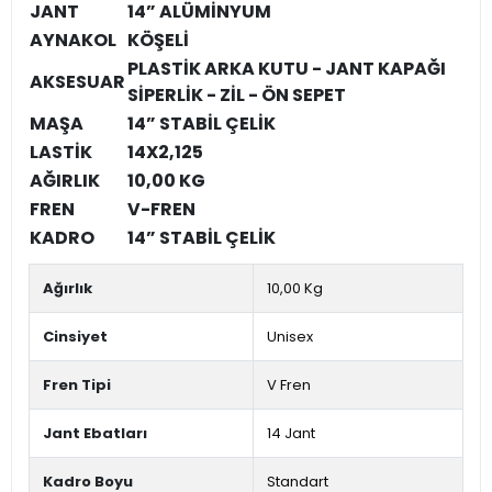
JANT
14” ALÜMİNYUM
AYNAKOL
KÖŞELİ
PLASTİK ARKA KUTU - JANT KAPAĞI
AKSESUAR
SİPERLİK - ZİL - ÖN SEPET
MAŞA
14” STABİL ÇELİK
LASTİK
14X2,125
AĞIRLIK
10,00 KG
FREN
V-FREN
KADRO
14” STABİL ÇELİK
Ağırlık
10,00 Kg
Cinsiyet
Unisex
Fren Tipi
V Fren
Jant Ebatları
14 Jant
Kadro Boyu
Standart