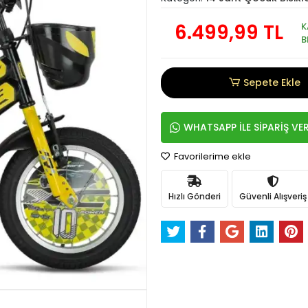
6.499,99 TL
K
B
Sepete Ekle
WHATSAPP İLE SİPARİŞ VE
Favorilerime ekle
Hızlı Gönderi
Güvenli Alışveriş