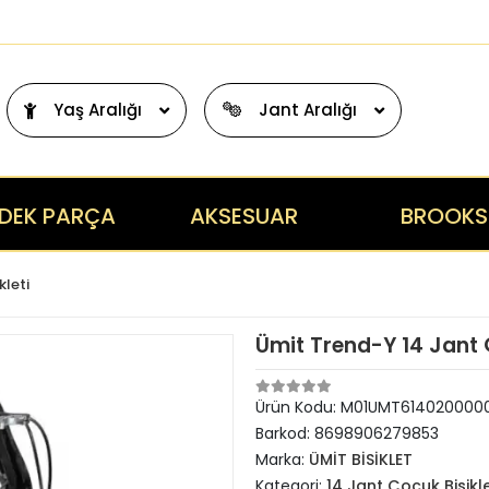
Yaş Aralığı
Jant Aralığı
DEK PARÇA
AKSESUAR
BROOKS
kleti
Ümit Trend-Y 14 Jant Ç
Ürün Kodu:
M01UMT614020000
Barkod:
8698906279853
Marka:
ÜMİT BİSİKLET
Kategori:
14 Jant Çocuk Bisikle