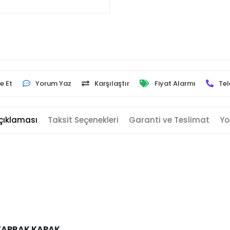
e Et
Yorum Yaz
Karşılaştır
Fiyat Alarmı
Tel
çıklaması
Taksit Seçenekleri
Garanti ve Teslimat
Yo
I YAPRAK KAPAK