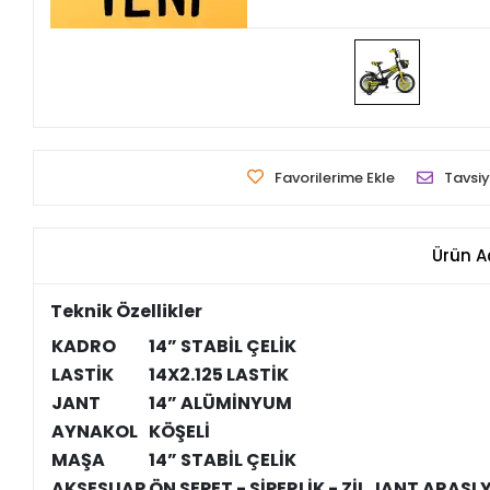
Favorilerime Ekle
Tavsiy
Ürün A
Teknik Özellikler
KADRO
14” STABİL ÇELİK
LASTİK
14X2.125 LASTİK
JANT
14” ALÜMİNYUM
AYNAKOL
KÖŞELİ
MAŞA
14” STABİL ÇELİK
AKSESUAR
ÖN SEPET - SİPERLİK - ZİL JANT ARAS