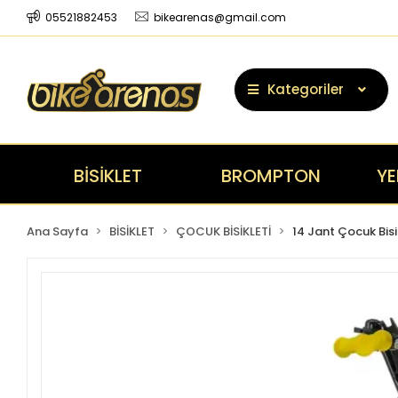
05521882453
bikearenas@gmail.com
Kategoriler
BİSİKLET
BROMPTON
YE
Ana Sayfa
BİSİKLET
ÇOCUK BİSİKLETİ
14 Jant Çocuk Bisi