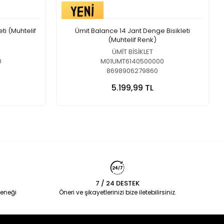
ti (Muhtelif
Ümit Balance 14 Jant Denge Bisikleti
(Muhtelif Renk)
ÜMİT BİSİKLET
0
M01UMT6140500000
8698906279860
5.199,99 TL
7 / 24 DESTEK
eneği
Öneri ve şikayetlerinizi bize iletebilirsiniz.