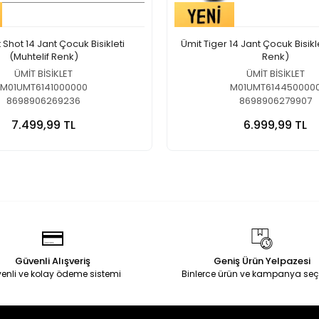
 Shot 14 Jant Çocuk Bisikleti
Ümit Tiger 14 Jant Çocuk Bisikle
(Muhtelif Renk)
Renk)
ÜMİT BİSİKLET
ÜMİT BİSİKLET
M01UMT6141000000
M01UMT614450000
8698906269236
8698906279907
7.499,99 TL
6.999,99 TL
Güvenli Alışveriş
Geniş Ürün Yelpazesi
enli ve kolay ödeme sistemi
Binlerce ürün ve kampanya seç