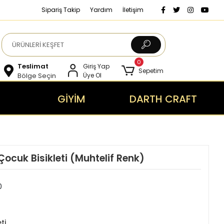
Sipariş Takip
Yardım
İletişim
0
Teslimat
Giriş Yap
Sepetim
Bölge Seçin
Üye Ol
GİYİM
DARTH CRAFT
ocuk Bisikleti (Muhtelif Renk)
0
ti