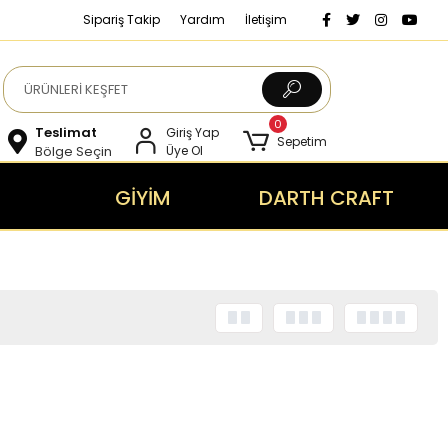
Sipariş Takip
Yardım
İletişim
0
Teslimat
Giriş Yap
Sepetim
Bölge Seçin
Üye Ol
GİYİM
DARTH CRAFT