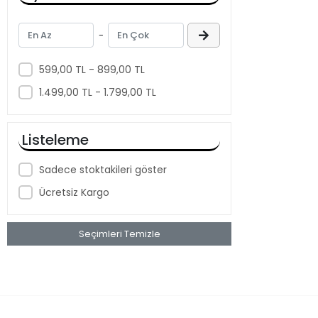
Darth Craft
DT
-
Eastpower
599,00 TL - 899,00 TL
ELITE
1.499,00 TL - 1.799,00 TL
EPIC
Ez-Mtb
Listeleme
FIZIK
FSA
Sadece stoktakileri göster
GIRO
Ücretsiz Kargo
GIYO
Seçimleri Temizle
Igofor
IMPACT
KASK
Knog