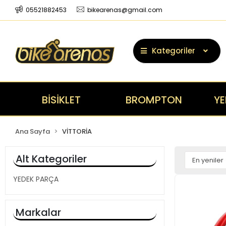
05521882453
bikearenas@gmail.com
Kategoriler
BİSİKLET
BROMPTON
YE
Ana Sayfa
VİTTORİA
Alt Kategoriler
YEDEK PARÇA
Markalar