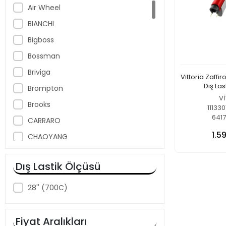
Air Wheel
BIANCHI
Bigboss
Bossman
Briviga
Vittoria Zaffi
Dış La
Brompton
Vİ
Brooks
11133
6417
CARRARO
1.5
CHAOYANG
COLE
Dış Lastik Ölçüsü
Cool Wheels
CRANK BROTHERS
28'' (700C)
CST
DAHON
Fiyat Aralıkları