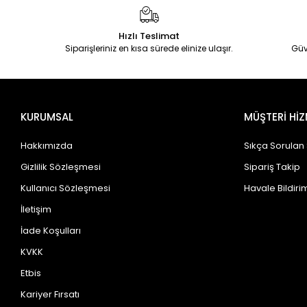
KRON
Lapierre
Hızlı Teslimat
Siparişleriniz en kısa sürede elinize ulaşır.
Güv
Loop
MAGNUM
MAXXIS
KURUMSAL
MÜŞTERİ HİZ
MICHELIN
MİTAS
Hakkımızda
Sıkça Sorulan
Moon
Gizlilik Sözleşmesi
Sipariş Takip
MOSSO
Kullanıcı Sözleşmesi
Havale Bildirim
MOTOREX
İletişim
Ortlieb
İade Koşulları
PARK TOOL
KVKK
POLİSPORT
Etbis
Kariyer Fırsatı
PRO