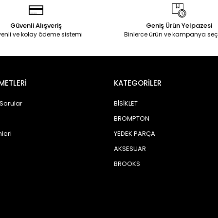
Güvenli Alışveriş
Geniş Ürün Yelpazesi
enli ve kolay ödeme sistemi
Binlerce ürün ve kampanya seç
METLERİ
KATEGORİLER
 Sorular
BİSİKLET
BROMPTON
leri
YEDEK PARÇA
AKSESUAR
BROOKS