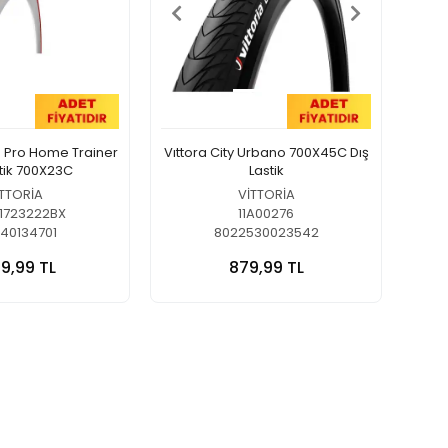
ro Pro Home Trainer
Vıttora City Urbano 700X45C Dış
stik 700X23C
Lastik
TTORİA
VİTTORİA
01723222BX
11A00276
40134701
8022530023542
99,99 TL
879,99 TL