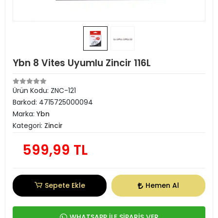
Ybn 8 Vites Uyumlu Zincir 116L
Ürün Kodu:
ZNC-121
Barkod:
4715725000094
Marka:
Ybn
Kategori:
Zincir
599,99 TL
Sepete Ekle
Hemen Al
WHATSAPP İLE SİPARİŞ VER