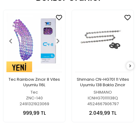
Tec Rainbow Zincir 8 Vites
Shimano CN-HG701 11 Vites
Uyumlu 116L
Uyumlu 138 Bakla Zincir
Tec
SHIMANO
ZNC-140
ICNHG70111138Q
2491321923069
4524667906797
999,99 TL
2.049,99 TL