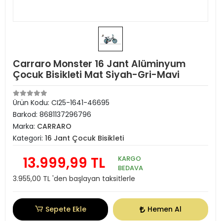
Carraro Monster 16 Jant Alüminyum
Çocuk Bisikleti Mat Siyah-Gri-Mavi
Ürün Kodu:
CI25-1641-46695
Barkod:
8681137296796
Marka:
CARRARO
Kategori:
16 Jant Çocuk Bisikleti
13.999,99 TL
KARGO
BEDAVA
3.955,00 TL 'den başlayan taksitlerle
Sepete Ekle
Hemen Al