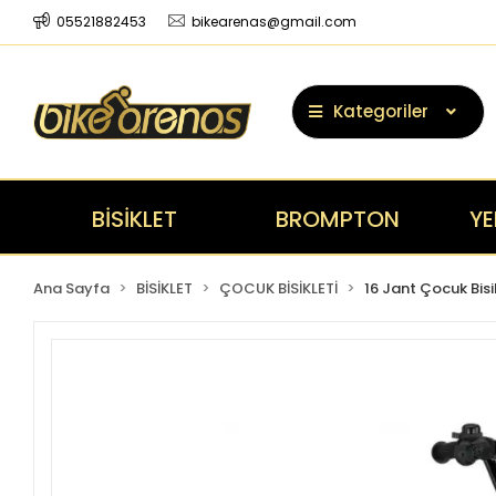
05521882453
bikearenas@gmail.com
Kategoriler
BİSİKLET
BROMPTON
YE
Ana Sayfa
BİSİKLET
ÇOCUK BİSİKLETİ
16 Jant Çocuk Bisi