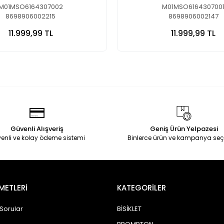
M01MSO6164307002
M01MSO616430700
8698906002215
8698906002147
11.999,99 TL
11.999,99 TL
Güvenli Alışveriş
Geniş Ürün Yelpazesi
enli ve kolay ödeme sistemi
Binlerce ürün ve kampanya seç
METLERİ
KATEGORİLER
 Sorular
BİSİKLET