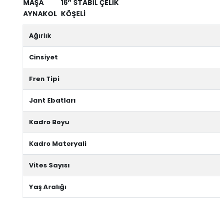
MAŞA
16” STABİL ÇELİK
AYNAKOL
KÖŞELİ
Ağırlık
Cinsiyet
Fren Tipi
Jant Ebatları
Kadro Boyu
Kadro Materyali
Vites Sayısı
Yaş Aralığı