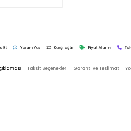
e Et
Yorum Yaz
Karşılaştır
Fiyat Alarmı
Tel
çıklaması
Taksit Seçenekleri
Garanti ve Teslimat
Yo