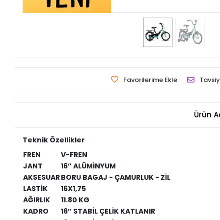
Favorilerime Ekle
Tavsiy
Ürün A
Teknik Özellikler
FREN
V-FREN
JANT
16” ALÜMİNYUM
AKSESUAR
BORU BAGAJ - ÇAMURLUK - ZİL
LASTİK
16X1,75
AĞIRLIK
11.80 KG
KADRO
16” STABİL ÇELİK KATLANIR