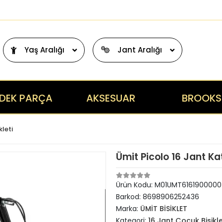
Yaş Aralığı
Jant Aralığı
DEK PARÇA
AKSESUAR
BROOKS
kleti
Ümit Picolo 16 Jant Kat
Ürün Kodu:
M01UMT6161900000
Barkod:
8698906252436
Marka:
ÜMİT BİSİKLET
Kategori:
16 Jant Çocuk Bisikle