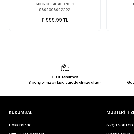
M01MSO6164307003
8698906002222
11.999,99 TL
Hızlı Teslimat
Siparişleriniz en kısa sürede elinize ulaşır.
Güv
KURUMSAL
MÜŞTERİ HİZ
Hakkımızda
Sıkça Sorulan