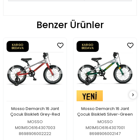
Benzer Ürünler
KARGO
KARGO
BEDAVA
BEDAVA
Mosso Demarch 16 Jant
Mosso Demarch 16 Jant
Çocuk Bisikleti Grey-Red
Çocuk Bisikleti Silver-Green
MOSSO
MOSSO
M01MSO6164307003
M01MSO6164307001
8698906002222
8698906002147