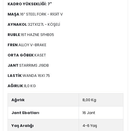
KADRO YÜKSEKLİĞİ: 7"
MAŞA
:16” STEEL FORK - RİGİT V
AYNAKOL
:32TX127L - KÖŞELİ
RUBLE
:16T HAZNE SFHB05
FREN
:ALLOY V-BRAKE
ORTA GÖBEK
:KASET
JANT
:STARRIMS J19DB
LASTİK
:WANDA 16X1.75
AĞIRLIK
:8,0 KG
Ağırlık
8,00 Kg
Jant Ebatları
16 Jant
Yaş Aralığı
4-6 Yaş