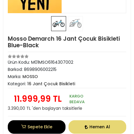
Mosso Demarch 16 Jant Çocuk Bisikleti
Blue-Black
Ürün Kodu:
M01MSO6164307002
Barkod:
8698906002215
Marka:
MOSSO
Kategori:
16 Jant Çocuk Bisikleti
11.999,99 TL
KARGO
BEDAVA
3.390,00 TL 'den başlayan taksitlerle
Sepete Ekle
Hemen Al