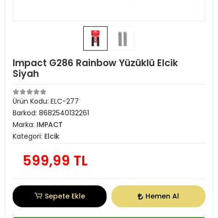
Impact G286 Rainbow Yüzüklü Elcik
Siyah
Ürün Kodu:
ELC-277
Barkod:
8682540132261
Marka:
IMPACT
Kategori:
Elcik
599,99 TL
Sepete Ekle
Hemen Al